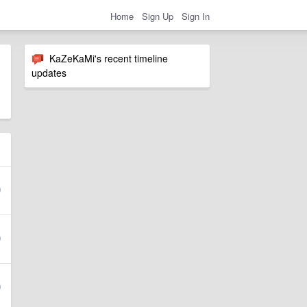
Home
Sign Up
Sign In
KaZeKaMi's recent timeline
updates