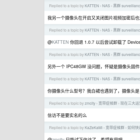
Replied to a topic by
KATTEN
NAS
黑群 surveilla
›
›
我另一个摄像头在开启又关闭图片视频加密后也
Replied to a topic by
KATTEN
NAS
黑群 surveilla
›
›
@
KATTEN
你回退 1.0.7 以后尝试卸载了 Devic
Replied to a topic by
KATTEN
NAS
黑群 surveilla
›
›
另外一个 IPC48GW 没问题，怀疑是摄像头固
Replied to a topic by
KATTEN
NAS
黑群 surveilla
›
›
你摄像头什么型号？我白裙也遇到了，摄像头是 IPC4
Replied to a topic by
zmcity
宽带症候群
现在三大运
›
›
信访不是要实名的么
Replied to a topic by
KaZeKaMi
宽带症候群
如何快
›
›
@
zmcity
只能试下信访了，希望有用吧