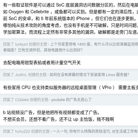
有一些取证软件是可以通过 SoC 底层漏洞访问数据分区的，然后在电
如 Oxygen 和 Cellebrite ，咸鱼都可以买到。但是都有一定的滞后性
前 SoC 的安卓，和 5 年前系统版本的 iPhone ，但它们也在逐步更新
哪怕纯从技术攻防的角度考虑，也没有手机是不可破解，只是时间问题
学加密算法，而流程上定然有非常多其他的漏洞，破解都是走旁门左道
回复了 luckyzd 创建的主题
上个月家里用电 1400 度，有什么可以比较准确监测
›
者插座？已有空调伴侣，其他电器用什么比较好？
去配电箱用钳型表掐或者用计量空气开关
回复了 JustinL 创建的主题
如何在没有屏幕的情况下安装家用 Linux 服务器？
›
有些家用 CPU 也支持类似服务器的远程桌面管理（ VPro ） 需要主板
回复了 CQdake 创建的主题
youtube 的广告太恶心了
›
b 站视频没广告，但是他把所有视频都变成了广告。
不想买会员，还想不看广告，还不让 up 主恰饭，贱不贱啊
回复了 huhu222 创建的主题
一人一句, 你有什么特殊的奇技淫巧, 对生活或工作
›