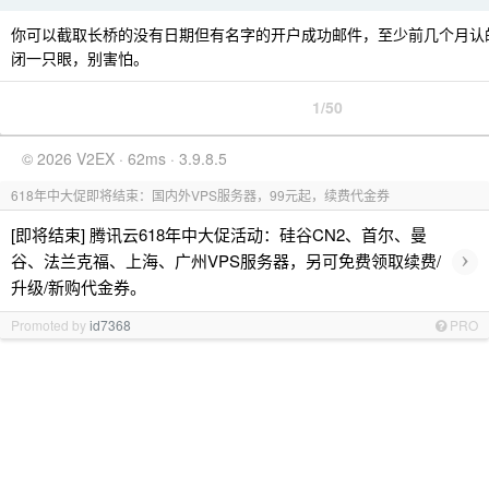
你可以截取长桥的没有日期但有名字的开户成功邮件，至少前几个月认
闭一只眼，别害怕。
1/50
© 2026 V2EX · 62ms · 3.9.8.5
618年中大促即将结束：国内外VPS服务器，99元起，续费代金券
[即将结束] 腾讯云618年中大促活动：硅谷CN2、首尔、曼
›
谷、法兰克福、上海、广州VPS服务器，另可免费领取续费/
升级/新购代金券。
Promoted by
id7368
PRO