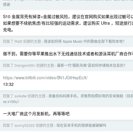
感谢
S10 金属背壳有掉漆+金属过敏风险，建议在官网购买如果出现过敏可以
如果想要不续航焦虑/有比较强的运动需求，建议购买 Ultra ，短途旅
充电。
回复了 Rat3 创建的主题
我该如何将 Apple Music 中的歌曲全部下载到本地？
›
做不到，需要你等苹果推出水下无线通信技术或者和游泳耳机厂商合作可
回复了 0rangem00n 创建的主题
最新一代“摄影风格”是如何存储相关信息的？
›
https://www.bilibili.com/video/BV1JGtHepEcX/
13:32
回复了 suikatw 创建的主题
准备给妈妈换手机，求推荐拍照好用的安卓旗舰（目前是
›
vs x100u）
一大堆厂商这个月发新机，再等等吧
回复了 sunny02222 创建的主题
现在安卓手机的锁屏能被破解吗
›