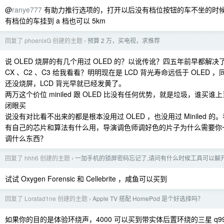
@
ranye777
有助力推行选项的，打开以后没有档位按钮的车不坐的时候拧
有档位的车挂到 a 档也可以 5km
回复了 phoenixG 创建的主题
预算 2 万，买电视，求推荐
›
说 OLED 烧屏的有几个用过 OLED 的？以讹传讹？四五年前早都解决
CX 、C2 、C3 给我看看？明明现在是 LCD 背光寿命远低于 OLED 
还没烧屏，LCD 背光早就已经发黄了。
两万这个价位 miniled 跟 OLED 比没有任何优势，就是垃圾，谁买谁上当，L
闭眼买
说没有对比看不出来的都是根本没用过 OLED ，也没用过 Miniled 
有自己的芯片和算法有什么用，导演调色师调好色的片子为什么需要你
调什么东西？
回复了 hhh6 创建的主题
一加手机的锁屏密码忘记了,请问有什么时候工具可以解开
›
试试 Oxygen Forensic 和 Cellebrite ，咸鱼可以买到
回复了 Loratad1ne 创建的主题
Apple TV 搭配 HomePod 是个好选择吗？
›
如果你的目的是体验环绕声，4000 可以买到带实体后置环绕的三星 q9