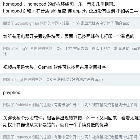
homepod ，homepod 的虚拟环绕图一乐。音质几乎相同。
homepod 2 和 1 在音质 siri 反应 连 appletv 延迟没有区别 不如买二
回复了 Zcyisabigman 创建的主题
想做一个在家显示峰谷电价时间段的 app
›
给所有用电器开关旁边贴块表，表面自己按照峰谷电打印一个彩色的
回复了 MangYinF 创建的主题
iCloud 2T 空间告急，图库 1.33T，求清理 iClou
›
法
视频占用是大头，Gemini 软件可以按照占用空间排序
回复了 eggt 创建的主题
iOS 有没有比较好的测时速的 app？
›
phyphox
回复了 PatrickLe 创建的主题
有港卡怎么开 futu 呢？被存量投资者证明卡住了啊
›
关键长桥个炒股软件，很容易出现钱算错，闪一下又闪回来，看着太难
期权计算器也从来都是错的，就有一个手续费低的优势
回复了 PatrickLe 创建的主题
有港卡怎么开 futu 呢？被存量投资者证明卡住了啊
›