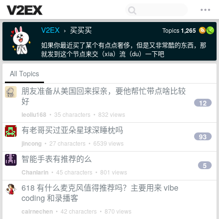
V2EX
买买买
Topics
1,265
›
如果你最近买了某个有点点奢侈，但是又非常酷的东西，那
就发到这个节点来交（xia）流（du）一下吧
All Topics
朋友准备从美国回来探亲，要他帮忙带点啥比较
好
12
leoliu168
• 35 characters • 832 views
有老哥买过亚朵星球深睡枕吗
93
jincong
• 27 characters • 6539 views
智能手表有推荐的么
5
Chanlarin
• 45 characters • 801 views
618 有什么麦克风值得推荐吗？主要用来 vibe
coding 和录播客
cairnechen
• 42 characters • 870 views