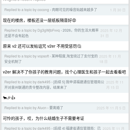
Replied to a topic by cocong
肉眼可见的噪音贴越来越多了
1 月 30 日
›
现在的楼房，楼板还没一层纸板隔音好😡
Replied to a topic by Dg3gWjbFvvq
2026，你的生活大概率
2025 年 12 月
›
31 日
还是不会有起色
原来 v2 还可以发帖诅咒 v2er 不用受惩罚🤔
Replied to a topic by vopsoft
某种程度,淘宝绕过了支付宝的
2025 年 11 月
›
18 日
安全机制了
v2er 解决不了你孩子的教育问题，找个心理医生和孩子一起去看看吧
Replied to a topic by dark495
[后续 5] 我申请福建通信管理局公
2025 年 11
›
月 15 日
开对泉州联通的责令整改内容，结果来了
🐂🎉👍
Replied to a topic by Alucn
要离婚了
2025 年 11 月 5 日
›
可怜的孩子，哎，为什么结婚生子不需要考证
Replied to a topic by dark495
[后续 4] 福建省通信管理局：已
2025 年 11 月
›