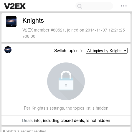
Knights
V2EX member #80521, joined on 2014-11-07 12:21:25
+08:00
Switch topics list
Per Knights's settings, the topics list is hidden
Deals
info, including closed deals, is not hidden
Knights's recent replies