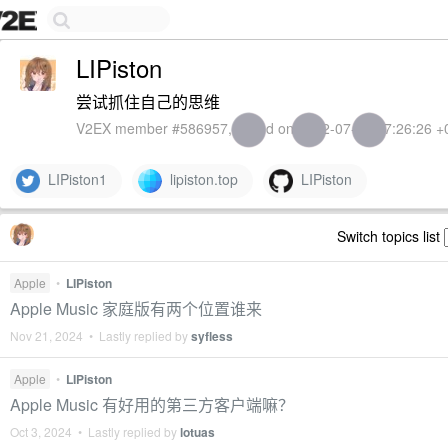
LIPiston
尝试抓住自己的思维
V2EX member #586957, joined on 2022-07-04 17:26:26 +
LIPiston1
lipiston.top
LIPiston
Switch topics list
Apple
•
LIPiston
Apple Music 家庭版有两个位置谁来
Nov 21, 2024 • Lastly replied by
syfless
Apple
•
LIPiston
Apple Music 有好用的第三方客户端嘛？
Oct 3, 2024 • Lastly replied by
lotuas