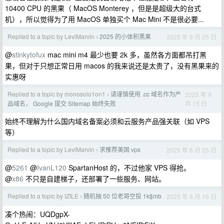
10400 CPU 的黑果（ MacOS Monterey ，但是是超级大的台式
机），所以觉得为了用 MacOS 单独买个 Mac Mini 不是很必要...
Replied to a topic by LeviMarvin
2025 的小体积黑果
2025 年 9 月 25 日
›
@
stinkytofux
mac mini m4 最少也要 2k 多，虽然各方面都吊打黑
果，但对于只想正常日用 macos 的我来说还是太贵了，没有黑果来的
实惠呀
Replied to a topic by monosolo1on1
请谨慎使用 .cc 域名作为产
2025 年 9
›
月 15 日
品域名， Google 提交 Sitemap 始终失败
始终不理解为什么国内域名备案必须和云服务产品强关联（如 VPS
等）
Replied to a topic by LeviMarvin
求推荐美国 vps
2025 年 8 月 25 日
›
@
5261
@
IvanL120
SpartanHost 的，不过他家 VPS 得抢。
@
x86
不只是自建梯子，还部署了一些服务、网站。
Replied to a topic by IZILE
随机抽 50 位老哥空投 1k$mb
2025 年 8 月 16 日
›
凑个热闹：UQDgpX-