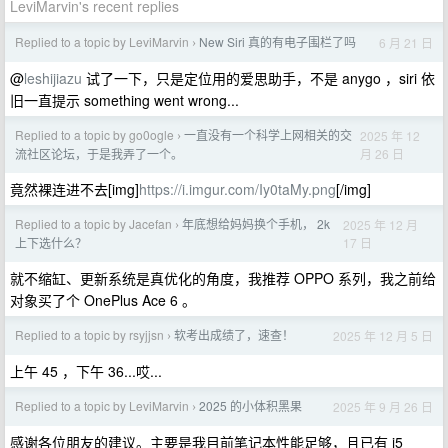
LeviMarvin's recent replies
Replied to a topic by LeviMarvin
New Siri 真的有电子围栏了吗
6 月 21 日
›
@
leshijiazu
试了一下，只是定位用的爱思助手，不是 anygo ，siri 依
旧一直提示 something went wrong...
Replied to a topic by go0ogle
一直没有一个科学上网相关的交
2025 年 12
›
月 26 日
流社区论坛，于是我弄了一个。
竟然裸连进不去[img]
https://i.imgur.com/Iy0taMy.png
[/img]
Replied to a topic by Jacefan
年底想给妈妈换个手机， 2k
2025 年 12 月
›
17 日
上下选什么？
就不缩缸、更新系统是真优化的角度，我推荐 OPPO 系列，我之前给
对象买了个 OnePlus Ace 6 。
Replied to a topic by rsyjjsn
软考出成绩了，速查！
2025 年 12 月 5 日
›
上午 45 ，下午 36...哎...
Replied to a topic by LeviMarvin
2025 的小体积黑果
2025 年 9 月 26 日
›
感谢各位朋友的建议。主要是我目前笔记本性能足够，且已有 i5