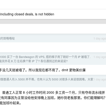
 including closed deals, is not hidden
能约到咯咯哒
1 day ag
1000 买了一台 Bandwagon 的 VPS, 搭的梯子用了刚好一个月 IP 被墙了.
1 day ag
另外花 8 刀 左右换个新 IP 了? 各位遇到过的来说说?
到手没几天就被墙了。所以我现在都不用了，dmit 更物美价廉
国普通人月入 5000 并不难，也有人认为 5000 对很多人来说很困难。大家
1 day ag
普通工人正常 8 小时工作时间 2000 多工资一个月，只有夺命流水线拼
，之前还有同事因为主管没给他安排晚上加班，她吵到老板那里。你们能理解吗
能加班吵起来。