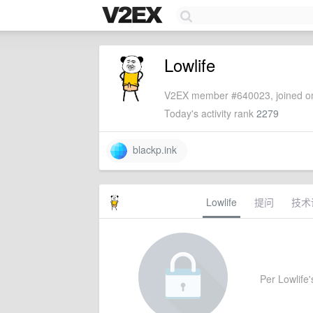
Lowlife
V2EX member #640023, joined on
Today's activity rank
2279
blackp.ink
Lowlife
提问
技术
Per Lowlife's