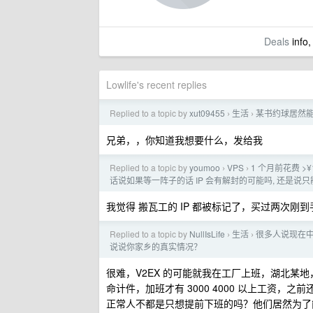
Deals
info,
Lowlife's recent replies
Replied to a topic by
xut09455
生活
某书约球居然
›
›
兄弟，，你知道我想要什么，发给我
Replied to a topic by
youmoo
VPS
1 个月前花费 >¥
›
›
话说如果等一阵子的话 IP 会有解封的可能吗, 还是说只能
我觉得 搬瓦工的 IP 都被标记了，买过两次刚
Replied to a topic by
NullIsLife
生活
很多人说现在中
›
›
说说你家乡的真实情况？
很难，V2EX 的可能就我在工厂上班，湖北某地，
命计件，加班才有 3000 4000 以上工资
正常人不都是只想提前下班的吗？他们居然为了