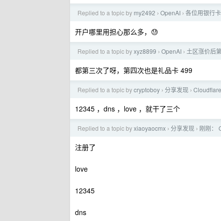
Replied to a topic by
my2492
OpenAI
各位用银行卡
›
›
开户哪里用担心那么多，😓
Replied to a topic by
xyz8899
OpenAI
土区涨价后第
›
›
都第三次了呀，第四次也是礼品卡 499
Replied to a topic by
cryptoboy
分享发现
Cloudfla
›
›
12345 ，dns ，love ，就干了三个
Replied to a topic by
xiaoyaocmx
分享发现
刚刚： Cl
›
›
注册了
love
12345
dns