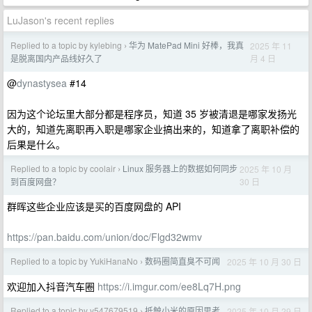
LuJason's recent replies
Replied to a topic by kylebing
华为 MatePad Mini 好棒，我真
2025 年 11
›
月 4 日
是脱离国内产品线好久了
@
dynastysea
#14
因为这个论坛里大部分都是程序员，知道 35 岁被清退是哪家发扬光
大的，知道先离职再入职是哪家企业搞出来的，知道拿了离职补偿的
后果是什么。
Replied to a topic by coolair
Linux 服务器上的数据如何同步
2025 年 10 月
›
30 日
到百度网盘？
群晖这些企业应该是买的百度网盘的 API
https://pan.baidu.com/union/doc/Flgd32wmv
Replied to a topic by YukiHanaNo
数码圈简直臭不可闻
2025 年 10 月 30 日
›
欢迎加入抖音汽车圈
https://i.imgur.com/ee8Lq7H.png
Replied to a topic by y547679519
抵触小米的原因思考
2025 年 10 月 29 日
›