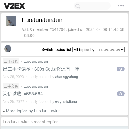
LuoJunJunJun
V2EX member #541796, joined on 2021-04-09 14:45:58
+08:00
Switch topics list
二手交易
•
LuoJunJunJun
出二手卡诺基 1660s 6g,保修还有一年
9
Nov 28, 2023 • Lastly replied by
zhuangyufeng
二手交易
•
LuoJunJunJun
询价试收 rx588/584
8
Nov 25, 2022 • Lastly replied by
waynejwliang
More topics by LuoJunJunJun
»
LuoJunJunJun's recent replies