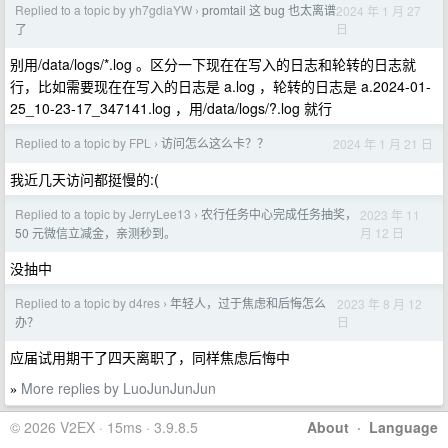
Replied to a topic by yh7gdiaYW
promtail 这 bug 也太离谱
2024 年 1 月 27
›
日
了
别用/data/logs/*.log 。区分一下现在在写入的日志和轮转的日志就
行，比如需要现在在写入的日志是 a.log ，轮转的日志是 a.2024-01-
25_10-23-17_347141.log ，用/data/logs/?.log 就行
Replied to a topic by FPL
访问怎么这么卡？？
2024 年 1 月 21 日
›
我近几天访问都挺慢的:(
Replied to a topic by JerryLee13
农行任务中心完成任务抽奖，
2023 年 11
›
月 12 日
50 元微信立减金，亲测秒到。
没抽中
Replied to a topic by d4res
年轻人，过于焦虑和后悔怎么
2023 年 8 月 12
›
日
办？
应届试用期干了四天离职了，同样焦虑后悔中
More replies by LuoJunJunJun
»
© 2026 V2EX · 15ms · 3.9.8.5
About
·
Language