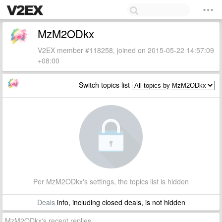
MzM2ODkx
V2EX member #118258, joined on 2015-05-22 14:57:09
+08:00
Switch topics list
Per MzM2ODkx's settings, the topics list is hidden
Deals
info, including closed deals, is not hidden
MzM2ODkx's recent replies