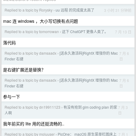
Replied to a topic by Rorysky
uu 远程 的完成度太高了
3 小时 31 分钟前
›
mac 连 windows ，大小写切换有点问题
Replied to a topic by tomorrowan
这下 ChatGPT 更像人类了。
7 月 13 日
›
落代码
Replied to a topic by damsaadx
[送永久激活码]RightX 增强你的 Mac
7 月 6
›
日
Finder 右键
是右键扩展还是替换？
Replied to a topic by damsaadx
[送永久激活码]RightX 增强你的 Mac
7 月 6
›
日
Finder 右键
参与一下
Replied to a topic by dn19911123
有没有抢到 glm coding plan 的家
7 月 3
›
日
人啊
我年前买的 lite 用的还挺流畅的..
Replied to a topic by moluuser
PicOne： macOS 原生菜单栏图床上
7 月 1
›