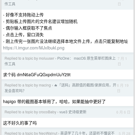
日
传工具
- 好像不支持拖动上传
- 剪贴板上传图片的文件名建议增加随机
- 偶尔输入框获取不了焦点
- 点击上传，窗口消失
- 刚上传完一张图片没法继续选择本地文件上传，点击只能复制地址
https://i.imgur.com/MJxIbukl.png
Replied to a topic by moluuser
PicOne： macOS 原生菜单栏图床上
7 月 1
›
日
传工具
求个码 dmN6aGFuQGxpdmUuY29t
Replied to a topic by macing
🔥「送码」高颜值的截图/录屏应用，开
6 月 19
›
日
发会喜欢吗？
hapigo 带的截图基本够用了，哈哈，如果能抽中更好了
Replied to a topic by crocoBaby
vue3 史诗级更新
6 月 6 日
›
这不好久的事了吗
Replied to a topic by NeoWalnut
英语学了几十年，还是听不懂说不
5 月 28
›