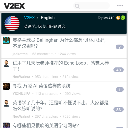
V2EX
English
Topics
419
›
英语学习及使用问题讨论。
英格兰球员 Bellinghan 为什么都念“贝林厄姆”，
不是汉姆吗？
7
jacketma
• 63 characters • 1244 views
试用了几天阮老师推荐的 Echo Loop，感觉太棒
了！
48
NeoWalnut
• 953 characters • 8124 views
寻找 万聪 AI 英语这样的系统
1
YICHUJIFA
• 113 characters • 1292 views
英语学了几十年，还是听不懂说不出，大家都是
怎么练听说的？
83
NeoWalnut
• 297 characters • 7520 views
有哪些相见恨晚的英语学习网站？