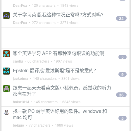
DearFox
• 120 characters • 1843 views
关于学习英语,我这种情况正常吗?方式对吗?
34
DearFox
• 272 characters • 3271 views
哪个英语学习 APP 有那种逐句跟读的功能啊
5
caoliu
• 60 characters • 1907 views
Epstein 翻译成“爱泼斯坦”是不是故意的？
9
jacketma
• 148 characters • 3801 views
跟崽一起天天看英文版小猪佩奇，感觉我的听力
都有提升了
36
hoko1814
• 145 characters • 6345 views
找一款 PC 端学英语好用的软件。windows 和
mac 均可
5
beiguo
• 77 characters • 1989 views