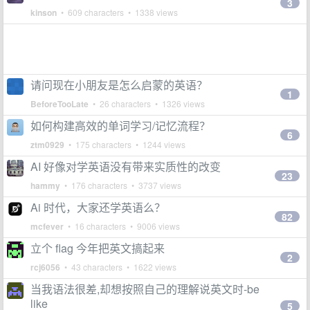
3
kinson
• 609 characters • 1338 views
请问现在小朋友是怎么启蒙的英语？
1
BeforeTooLate
• 26 characters • 1326 views
如何构建高效的单词学习/记忆流程？
6
ztm0929
• 175 characters • 1244 views
AI 好像对学英语没有带来实质性的改变
23
hammy
• 176 characters • 3737 views
Ai 时代，大家还学英语么？
82
mcfever
• 16 characters • 9006 views
立个 flag 今年把英文搞起来
2
rcj6056
• 43 characters • 1622 views
当我语法很差,却想按照自己的理解说英文时-be
like
5