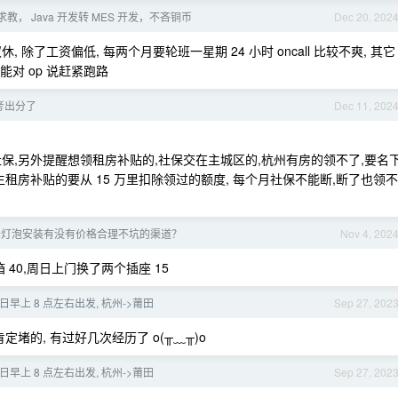
教， Java 开发转 MES 开发，不吝铜币
Dec 20, 202
 除了工资偏低, 每两个月要轮班一星期 24 小时 oncall 比较不爽, 其它
能对 op 说赶紧跑路
软考出分了
Dec 11, 202
社保,另外提醒想领租房补贴的,社保交在主城区的,杭州有房的领不了,要名
租房补贴的要从 15 万里扣除领过的额度, 每个月社保不能断,断了也领不
修灯泡安装有没有价格合理不坑的渠道？
Nov 4, 202
40,周日上门换了两个插座 15
8 日早上 8 点左右出发, 杭州->莆田
Sep 27, 202
定堵的, 有过好几次经历了 o(╥﹏╥)o
8 日早上 8 点左右出发, 杭州->莆田
Sep 27, 202