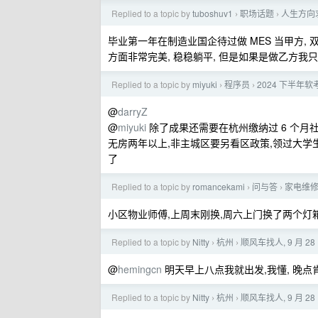
Replied to a topic by
tuboshuv1
职场话题
人生方向求
›
›
毕业第一年在制造业国企待过做 MES 当甲方, 双休,
方面非常完美, 稳稳躺平, 但是如果是做乙方我只
Replied to a topic by
miyuki
程序员
2024 下半年
›
›
@
darryZ
@
miyuki
除了成果还需要在杭州缴纳过 6 个月
无房两年以上,非主城区要另看区政策,领过大学生
了
Replied to a topic by
romancekami
问与答
家电维
›
›
小区物业师傅,上周末刚换,周六上门换了两个灯箱 
Replied to a topic by
Nitty
杭州
顺风车找人, 9 月 2
›
›
@
hemingcn
明天早上八点我就出发,我懂, 晚点肯
Replied to a topic by
Nitty
杭州
顺风车找人, 9 月 2
›
›