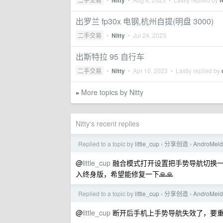
Nitty
N
出罗兰 fp30x 电钢,杭州自提(明盘 3000)
二手交易
•
Nitty
•
Jul 24, 2023
出斯特拉 95 自行车
二手交易
•
Nitty
•
Apr 10, 2023
• Lastly replied by
More topics by Nitty
»
Nitty's recent replies
Replied to a topic by
little_cup
分享创造
AndroMe
›
›
@
little_cup
融合模式打开设置把手势导航切换一
入终身版，希望能修复一下🙏🙏
Replied to a topic by
little_cup
分享创造
AndroMe
›
›
@
little_cup
断开后手机上手势导航失效了，要重新关闭