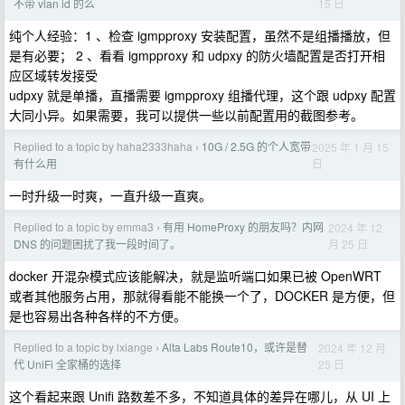
15 日
不带 vlan id 的么
纯个人经验：1 、检查 igmpproxy 安装配置，虽然不是组播播放，但
是有必要； 2 、看看 igmpproxy 和 udpxy 的防火墙配置是否打开相
应区域转发接受
udpxy 就是单播，直播需要 igmpproxy 组播代理，这个跟 udpxy 配置
大同小异。如果需要，我可以提供一些以前配置用的截图参考。
Replied to a topic by haha2333haha
10G / 2.5G 的个人宽带
2025 年 1 月 15
›
日
有什么用
一时升级一时爽，一直升级一直爽。
Replied to a topic by emma3
有用 HomeProxy 的朋友吗？内网
2024 年 12
›
月 25 日
DNS 的问题困扰了我一段时间了。
docker 开混杂模式应该能解决，就是监听端口如果已被 OpenWRT
或者其他服务占用，那就得看能不能换一个了，DOCKER 是方便，但
是也容易出各种各样的不方便。
Replied to a topic by lxiange
Alta Labs Route10，或许是替
2024 年 12 月
›
25 日
代 UniFi 全家桶的选择
这个看起来跟 Unifi 路数差不多，不知道具体的差异在哪儿，从 UI 上