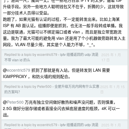
了，道高一尺，魔高一丈。在一些地方白票 IPTV 的太多，逼着 ISP
升级手段。另外一些地方人聪明钱包又不在乎，折腾的少，这就导致
一部分技术人员得以受益。
跑题了，如果光猫有认证的过程，不一定能转发出来。比如上海某
ISP 有 AB 面认证。组播即便是抓到，也无法一般手段转成单播。我
这边是联通，光猫可以不绑定端口或者 vlan ，而且是独立带宽跑流
量。我为了最大可能的避免用 vlan 还是用了个小机器做旁路转发入主
网段，VLAN 尽量少用，其实是个人能力不够，^_^。
Replied to a topic by eccentric579
iptv 组播返回的 udp 流是
2025 年 1 月
›
17 日
不带 vlan id 的么
@
eccentric579
抓到了那就是有入站，但是转发到 LAN 需要
IGMPPROXY ，和防火墙的规则配合。
Replied to a topic by Peter500
全屋升级万兆内网有什么实惠
2025 年 1 月 15
›
日
的方案吗？
@
Peter500
万兆有独立空间做好散热和噪声没问题，否则慎重，
2.5G 做好分层存储或者直接全闪去掉底层速度的瓶颈，4K 可以一
战。
Replied to a topic by eccentric579
iptv 组播返回的 udp 流是
2025 年 1 月
›