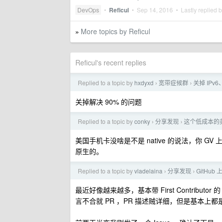
DevOps
•
Reficul
•
Sep 14, 2016
• Lastly replied 
More topics by Reficul
»
Reficul's recent replies
Replied to a topic by
hxdyxd
宽带症候群
关掉 IP
›
›
关掉解决 90% 的问题
Replied to a topic by
conky
分享发现
这个低成本的
›
›
美国手机卡没啥是不是 native 的说法，你
原生的。
Replied to a topic by
vladelaina
分享发现
GitHu
›
›
最近好像越来越多，基本带 First Contributo
言不合就 PR ，PR 描述贼详细，但是基本上都是