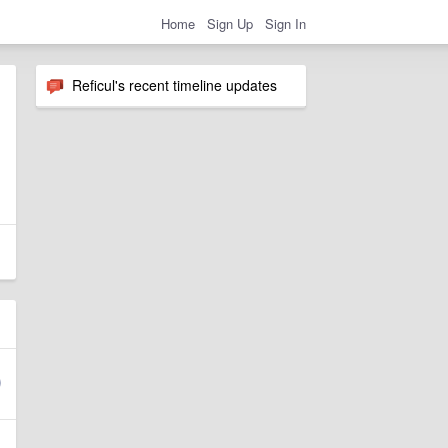
Home
Sign Up
Sign In
Reficul's recent timeline updates