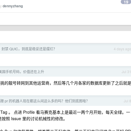
19
by
dennyzhang
v6、封禁 QUIC，到底是稳妥还是摆烂？
4 days ag
美国手机号码，价值还在上升
Jul 3
 GV 上挑的靓号转网到其他运营商，然后等几个月各家的数据库更新了之后就
b 上蹭 pr 的机器人现在都这么闲这么多的吗？他们到底图啥？
Jul 
r 的 Tag 。 点进 Profile 看马赛克基本上是最近一两个月开始，每天全绿。一
按照 Issue 里的讨论机械性的修改。