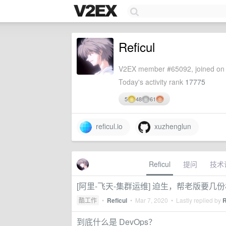
Reficul
V2EX member #65092, joined on 
Today's activity rank
17775
5
48
61
reficul.io
xuzhenglun
Reficul
提问
技术
[阿里-飞天-集群运维] 迫生，帮老版要几
酷工作
•
Reficul
•
Mar 7, 2020
• Lastly replied by
R
到底什么是 DevOps？