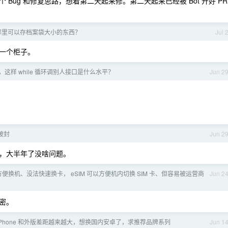
个 Bug 和修复思路，想着第二天起来修。第二天起来已经被 Bot 开好 PR
哪里可以存档案袋大小的东西？
Jul 
一个柜子。
年，这样 while 循环调别人接口是什么水平？
Jun 2
号被封
Jun 2
，大半年了没啥问题。
卡方便换机、没法快速换卡， eSIM 可以方便机内切换 SIM 卡、但容易被运营商
Jun 2
密。
iPhone 和外版差距越来越大，想换国内安卓了，求推荐品牌系列
Jun 1