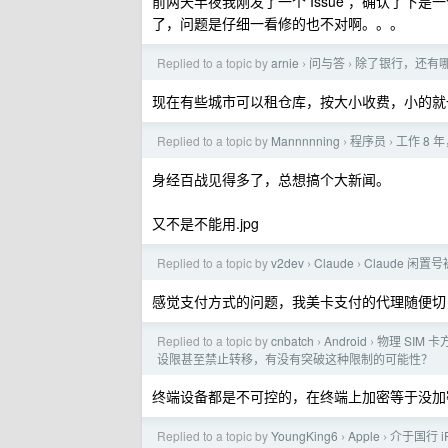
前两天半夜我刚发了一个 Issue ，确认了下是一
了，问题是仔细一看修的也不对啊。。。
Replied to a topic by
arnie
问与答
除了银行，还有
›
›
现在有些城市可以租仓库，按大小收费，小的就
Replied to a topic by
Mannnnning
程序员
工作 8 
›
›
身经百战见得多了，总想搞个大新闻。
又不是不能用.jpg
Replied to a topic by
v2dev
Claude
Claude 闲置
›
›
感觉支付方式的问题，我美卡支付的代理随便切
Replied to a topic by
cnbatch
Android
物理 SIM 
›
›
设限甚至禁止转移，有没有突破这种限制的可能性？
终端设备都是不可控的，在终端上加密等于没加
Replied to a topic by
YoungKing6
Apple
介于国行 
›
›