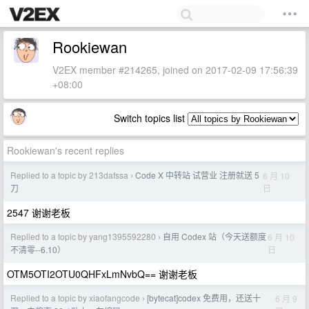
Rookiewan
V2EX member #214265, joined on 2017-02-09 17:56:39
+08:00
Switch topics list
Rookiewan's recent replies
Replied to a topic by 213dafssa
Code X 中转站 试营业 注册就送 5
6 月 10
›
日
刀
2547 谢谢老板
Replied to a topic by yang1395592280
自用 Codex 站（今天送额度
6 月 10
›
日
不清零--6.10）
OTM5OTI2OTU0QHFxLmNvbQ== 谢谢老板
Replied to a topic by xiaofangcode
[bytecat]codex 免费用，还送十
6 月 9
›