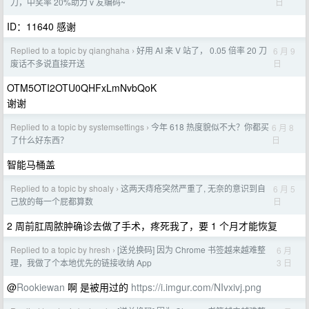
日
刀，中奖率 20%助力 v 友编码~
ID：11640 感谢
Replied to a topic by qianghaha
好用 AI 来 V 站了， 0.05 倍率 20 刀
6 月 9
›
日
废话不多说直接开送
OTM5OTI2OTU0QHFxLmNvbQoK
谢谢
Replied to a topic by systemsettings
今年 618 热度貌似不大？你都买
6 月 8
›
日
了什么好东西？
智能马桶盖
Replied to a topic by shoaly
这两天痔疮突然严重了, 无奈的意识到自
6 月 5
›
日
己放的每一个屁都算数
2 周前肛周脓肿确诊去做了手术，疼死我了，要 1 个月才能恢复
Replied to a topic by hresh
[送兑换码] 因为 Chrome 书签越来越难整
6 月
›
3 日
理，我做了个本地优先的链接收纳 App
@
Rookiewan
啊 是被用过的
https://i.imgur.com/NIvxivj.png