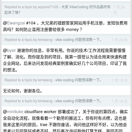
Replied to a topic by squirrel7105
大家 VibeCoding 的作品最终用
7 月 24
›
日
起来了嘛？
@
Ewangzai
#104 ，大兄弟的错题管家网站用手机注册，发短信费用
高吗？如何防止滥用注册要给很多 money ？
Replied to a topic by kimwang
vibe coding 问题想请教一下。
7 月 24 日
›
@
bysir
谢谢你的信息，非常有用。你说的技术/工作流程我需要慢慢
了解、消化。而你提及到的项目，我第一感觉认为适合用来快速构建
企业网站，后来访问发现经典案例里确实好几个公司项目，印证了我
的想法。
Replied to a topic by kimwang
vibe coding 问题想请教一下。
7 月 18 日
›
无论如何，谢谢各位。
Replied to a topic by kimwang
vibe coding 问题想请教一下。
7 月 18 日
›
@
miniliuke
cloudflare worker 部署成功了，关于你说的第四点，确实
全自动化流程，就像看着一个勤劳的搬运工，但有时有点楞，这也是
我来这里问的原因，trae 不跟你废话，询问他这样好不好，以为他会
思考以后回复好或者不好，然后再次询问我他打算怎样，我同不同