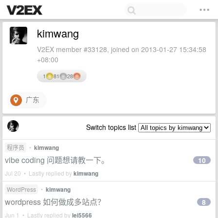
kimwang
V2EX member #33128, joined on 2013-01-27 15:34:58
+08:00
1
81
28
广东
Switch topics list
程序员
•
kimwang
vibe coding 问题想请教一下。
10
Jul 20 • Lastly replied by
kimwang
WordPress
•
kimwang
wordpress 如何做成多站点？
8
Jun 1 • Lastly replied by
lei5566