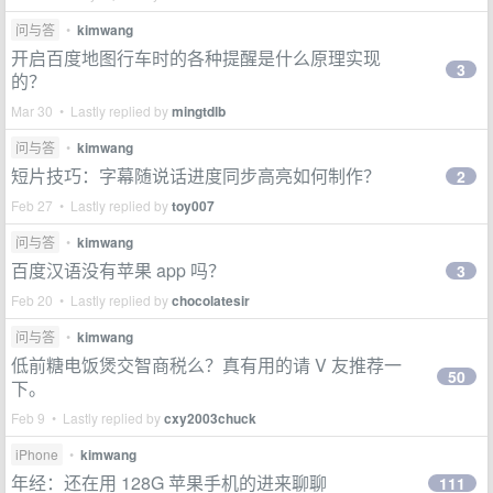
问与答
•
kimwang
开启百度地图行车时的各种提醒是什么原理实现
3
的？
Mar 30 • Lastly replied by
mingtdlb
问与答
•
kimwang
短片技巧：字幕随说话进度同步高亮如何制作？
2
Feb 27 • Lastly replied by
toy007
问与答
•
kimwang
百度汉语没有苹果 app 吗？
3
Feb 20 • Lastly replied by
chocolatesir
问与答
•
kimwang
低前糖电饭煲交智商税么？真有用的请 V 友推荐一
50
下。
Feb 9 • Lastly replied by
cxy2003chuck
iPhone
•
kimwang
年经：还在用 128G 苹果手机的进来聊聊
111