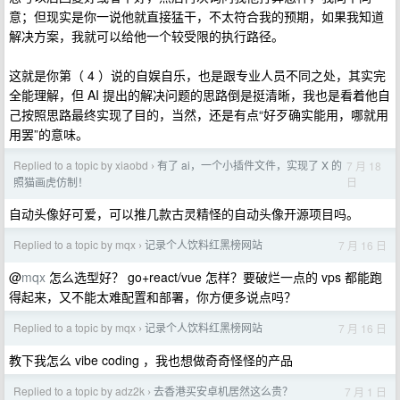
意；但现实是你一说他就直接猛干，不太符合我的预期，如果我知道
解决方案，我就可以给他一个较受限的执行路径。
这就是你第（ 4 ）说的自娱自乐，也是跟专业人员不同之处，其实完
全能理解，但 AI 提出的解决问题的思路倒是挺清晰，我也是看着他自
己按照思路最终实现了目的，当然，还是有点“好歹确实能用，哪就用
用罢”的意味。
Replied to a topic by xiaobd
有了 ai，一个小插件文件，实现了 X 的
7 月 18
›
日
照猫画虎仿制！
自动头像好可爱，可以推几款古灵精怪的自动头像开源项目吗。
Replied to a topic by mqx
记录个人饮料红黑榜网站
7 月 16 日
›
@
mqx
怎么选型好？ go+react/vue 怎样？要破烂一点的 vps 都能跑
得起来，又不能太难配置和部署，你方便多说点吗？
Replied to a topic by mqx
记录个人饮料红黑榜网站
7 月 16 日
›
教下我怎么 vibe coding ，我也想做奇奇怪怪的产品
Replied to a topic by adz2k
去香港买安卓机居然这么贵？
7 月 1 日
›