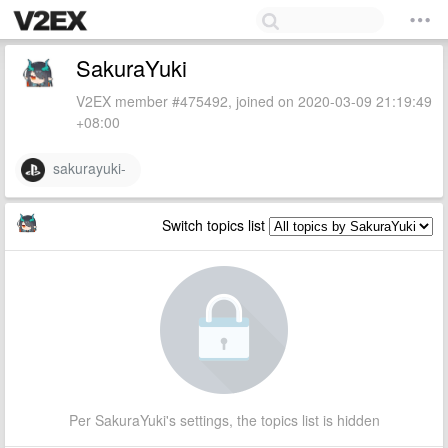
SakuraYuki
V2EX member #475492, joined on 2020-03-09 21:19:49
+08:00
sakurayuki-
Switch topics list
Per SakuraYuki's settings, the topics list is hidden