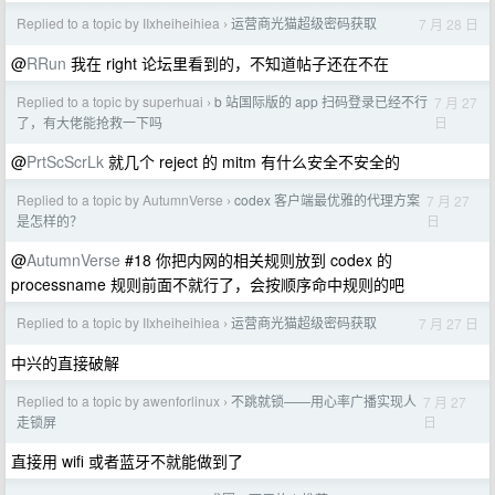
Replied to a topic by IIxheiheihiea
运营商光猫超级密码获取
7 月 28 日
›
@
RRun
我在 right 论坛里看到的，不知道帖子还在不在
Replied to a topic by superhuai
b 站国际版的 app 扫码登录已经不行
7 月 27
›
日
了，有大佬能抢救一下吗
@
PrtScScrLk
就几个 reject 的 mitm 有什么安全不安全的
Replied to a topic by AutumnVerse
codex 客户端最优雅的代理方案
7 月 27
›
日
是怎样的？
@
AutumnVerse
#18 你把内网的相关规则放到 codex 的
processname 规则前面不就行了，会按顺序命中规则的吧
Replied to a topic by IIxheiheihiea
运营商光猫超级密码获取
7 月 27 日
›
中兴的直接破解
Replied to a topic by awenforlinux
不跳就锁——用心率广播实现人
7 月 27
›
日
走锁屏
直接用 wifi 或者蓝牙不就能做到了