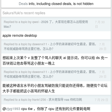
Deals
info, including closed deals, is not hidden
SakuraYuki's recent replies
Replied to a topic by qwei
2026 了，大家现在都怎么远程使用
7 月 30
›
日
Mac？
apple remote desktop
Replied to a topic by dawenxi11
上小学的弟弟被初中生霸凌，要钱，
7 月
›
29 日
不给就威胁辱骂扬言要打他，怎么办？
想起来上次某个 v 友整了个骂人的聊天 ai 提示词，你可以给 ds 充一
百块钱让他去辱骂这小朋友一晚上
Replied to a topic by dawenxi11
上小学的弟弟被初中生霸凌，要钱，
7 月
›
29 日
不给就威胁辱骂扬言要打他，怎么办？
能被这种语言水平的小朋友骂破防我只能说你还得练，随便找个论坛
大手子都能把这小孩骂的怀疑人生
Replied to a topic by frank1256
求大佬指导 nas 待机功耗
7 月 29 日
›
@
zjyg1993
cpu 6w ，你除了 cpu 还有别的元件要耗电啊