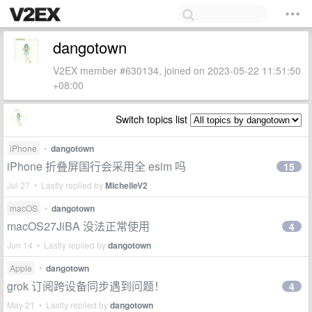
dangotown
V2EX member #630134, joined on 2023-05-22 11:51:50
+08:00
Switch topics list
iPhone
•
dangotown
iPhone 折叠屏国行会采用全 esim 吗
15
Jul 27 • Lastly replied by
MichelleV2
macOS
•
dangotown
macOS27JiBA 没法正常使用
4
Jun 14 • Lastly replied by
dangotown
Apple
•
dangotown
grok 订阅跨设备同步遇到问题！
4
May 21 • Lastly replied by
dangotown