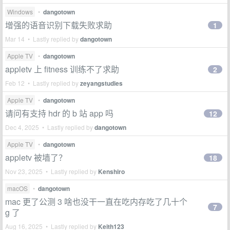
Windows
•
dangotown
增强的语音识别下载失败求助
1
Mar 14 • Lastly replied by
dangotown
Apple TV
•
dangotown
appletv 上 fitness 训练不了求助
2
Feb 12 • Lastly replied by
zeyangstudies
Apple TV
•
dangotown
请问有支持 hdr 的 b 站 app 吗
12
Dec 4, 2025 • Lastly replied by
dangotown
Apple TV
•
dangotown
appletv 被墙了？
18
Nov 23, 2025 • Lastly replied by
Kenshiro
macOS
•
dangotown
mac 更了公测 3 啥也没干一直在吃内存吃了几十个
7
g 了
Aug 16, 2025 • Lastly replied by
Keith123