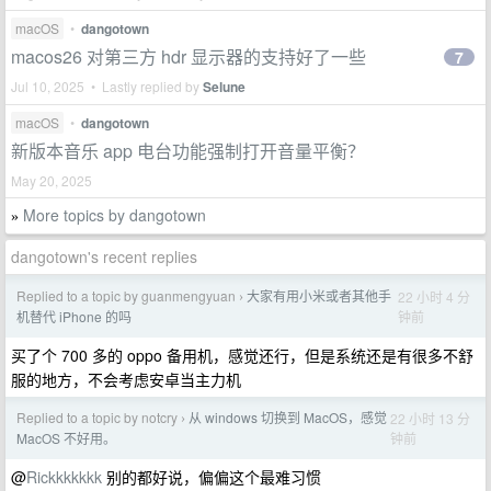
macOS
•
dangotown
macos26 对第三方 hdr 显示器的支持好了一些
7
Jul 10, 2025 • Lastly replied by
Selune
macOS
•
dangotown
新版本音乐 app 电台功能强制打开音量平衡？
May 20, 2025
More topics by dangotown
»
dangotown's recent replies
Replied to a topic by guanmengyuan
大家有用小米或者其他手
22 小时 4 分
›
钟前
机替代 iPhone 的吗
买了个 700 多的 oppo 备用机，感觉还行，但是系统还是有很多不舒
服的地方，不会考虑安卓当主力机
Replied to a topic by notcry
从 windows 切换到 MacOS，感觉
22 小时 13 分
›
钟前
MacOS 不好用。
@
Rickkkkkkk
别的都好说，偏偏这个最难习惯