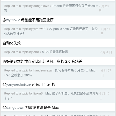
Replied to a topic by dangotown
iPhone 折叠屏国行会采用全 esim
7 月 23
›
日
吗
@
wym572
希望能不用跑营业厅
Replied to a topic by yiranw09
27 public beta 好像已经出了，有没
7 月 14
›
日
有人收到推送？
自动化失效
Replied to a topic by omz
MBA 的音质真垃圾
7 月 4 日
›
再好笔记本外放肯定比正经音频厂家的 2.0 音箱差
Replied to a topic by handsomezai
如何看待苹果 6 月 25 日 Mac，
6 月 27
›
日
iPad 全线涨价 20%？
@
yanyuechuixue
还有用 intel 的
Replied to a topic by liuxm6
Mac 出了新机器，老机器是不是就开始
6 月 19
›
日
卡了？
@
dangotown
抱歉没看清楚是 Mac