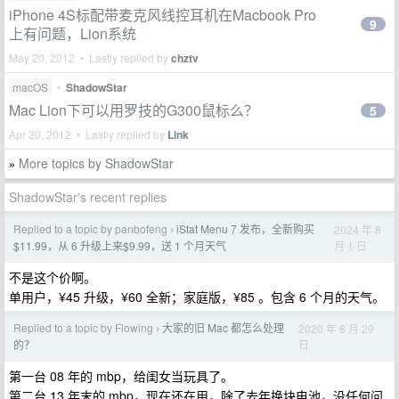
iPhone 4S标配带麦克风线控耳机在Macbook Pro
9
上有问题，Lion系统
May 20, 2012 • Lastly replied by
chztv
macOS
•
ShadowStar
Mac Lion下可以用罗技的G300鼠标么？
5
Apr 20, 2012 • Lastly replied by
Link
More topics by ShadowStar
»
ShadowStar's recent replies
Replied to a topic by panbofeng
iStat Menu 7 发布，全新购买
2024 年 8
›
月 1 日
$11.99，从 6 升级上来$9.99，送 1 个月天气
不是这个价啊。
单用户，¥45 升级，¥60 全新；家庭版，¥85 。包含 6 个月的天气。
Replied to a topic by Flowing
大家的旧 Mac 都怎么处理
2020 年 8 月 29
›
日
的？
第一台 08 年的 mbp，给闺女当玩具了。
第二台 13 年末的 mbp，现在还在用，除了去年换块电池，没任何问