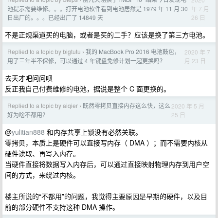
›
年 7 月
池提示需要维修。。。打开电池软件看到电池居然是 1979 年 11 月 30
26 日
日出厂的。。。已经出厂了 14849 天
不是正规渠道买的电脑，或者是买的二手？应该是换了第三方电池。
Replied to a topic by bigtutu
我的 MacBook Pro 2016 电池鼓包，
2020 年 7
›
月 23 日
用了三年半不保修，可以通过 4 年键盘免修计划一起更换吗？
去天才吧问问呗
反正我自己付费维修的电池，据说是整个 C 面更换的。
Replied to a topic by aiqier
既然零拷贝直接内存这么快，这么
2020 年 5 月
›
25 日
好为啥不都用？
@
yulitian888
和内存共享上锁没有必然关联。
零拷贝，本质上是硬件可以直接写内存（ DMA ）；而不需要内核从
硬件读取、再写入内存。
当硬件直接将数据写入内存后，可以通过直接映射物理内存到用户空
间的方式，来绕过内核。
楼主所说的“不都用”的问题，我觉得主要原因是早期的硬件，以及目
前的部分硬件不支持这种 DMA 操作。