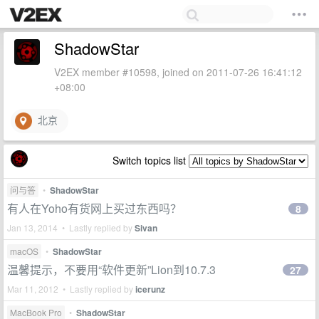
ShadowStar
V2EX member #10598, joined on 2011-07-26 16:41:12
+08:00
北京
Switch topics list
问与答
•
ShadowStar
有人在Yoho有货网上买过东西吗？
8
Jan 13, 2014 • Lastly replied by
Sivan
macOS
•
ShadowStar
温馨提示，不要用“软件更新”Lion到10.7.3
27
Mar 11, 2012 • Lastly replied by
icerunz
MacBook Pro
•
ShadowStar