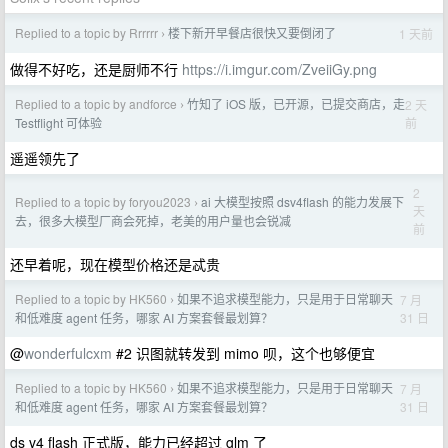
Replied to a topic by Rrrrrr
楼下新开早餐店很快又要倒闭了
1 天前
›
做得不好吃，还是厨师不行
https://i.imgur.com/ZveiiGy.png
Replied to a topic by andforce
竹知了 iOS 版，已开源，已提交商店，走
2 天
›
前
Testflight 可体验
遥遥领先了
2
Replied to a topic by foryou2023
ai 大模型按照 dsv4flash 的能力发展下
›
天
去，很多大模型厂商会死掉，老美的用户量也会锐减
前
还早着呢，现在模型价格还是忒贵
Replied to a topic by HK560
如果不追求模型能力，只是用于日常聊天
7 月
›
31 日
和低难度 agent 任务，哪家 AI 方案套餐最划算？
@
wonderfulcxm
#2 识图就转发到 mimo 呗，这个也够便宜
Replied to a topic by HK560
如果不追求模型能力，只是用于日常聊天
7 月
›
31 日
和低难度 agent 任务，哪家 AI 方案套餐最划算？
ds v4 flash 正式版，能力已经超过 glm 了