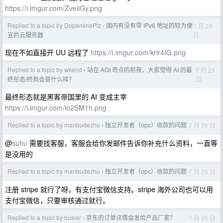
https://i.imgur.com/ZveiiGy.png
Replied to a topic by DopaminePlz
国内有没有带 IPv6 地址的较为便
7 月 29
›
日
宜的云服务器
现在不如直接开 UU 远程了
https://i.imgur.com/krir4IG.png
Replied to a topic by wkend
站在 AGI 奇点的前夜，大家觉得 AI 的最
7 月 29
›
日
终形态/终局会是什么样？
最终形态就是黑客帝国里的 AI 变成主宰
https://i.imgur.com/io2SM1h.png
Replied to a topic by manbudezhu
独立开发者（opc）收款的问题
7 月 26 日
›
@
suhu
需要找客服，客服会给你发邮件告诉你补充什么资料，一直等
是没用的
Replied to a topic by manbudezhu
独立开发者（opc）收款的问题
7 月 25 日
›
注册 stripe 就行了呀，有支付宝微信支持。stripe 海外公司也可以用
支付宝微信，只要审核通过就行。
Replied to a topic by busier
京东的订单详情会发给产品厂家？
7 月 25 日
›