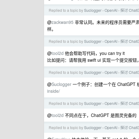
Replied to a topic by
Suclogger
OpenAI
探讨 Cha
›
›
@
zackwan95
非常认同。未来的程序员需要严肃地
样。
Replied to a topic by
Suclogger
OpenAI
探讨 Cha
›
›
@
tool2d
他会帮助写代码，you can try it
比如提问：请帮我用 swift ui 实现一个提交
Replied to a topic by
Suclogger
OpenAI
探讨 Cha
›
›
@
Suclogger
一个例子：创建一个在 ChatGPT
inside/
Replied to a topic by
Suclogger
OpenAI
探讨 Cha
›
›
@
tool2d
不同点在于，ChatGPT 是图灵完备的
Replied to a topic by
Suclogger
OpenAI
探讨 Cha
›
›