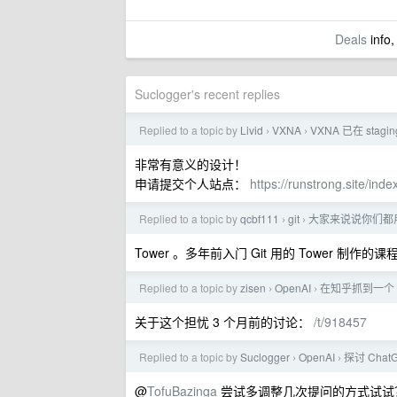
Deals
info,
Suclogger's recent replies
Replied to a topic by
Livid
VXNA
VXNA 已在 stagi
›
›
非常有意义的设计！
申请提交个人站点：
https://runstrong.site/inde
Replied to a topic by
qcbf111
git
大家来说说你们都用
›
›
Tower 。多年前入门 Git 用的 Tower 
Replied to a topic by
zisen
OpenAI
在知乎抓到一个 
›
›
关于这个担忧 3 个月前的讨论：
/t/918457
Replied to a topic by
Suclogger
OpenAI
探讨 Cha
›
›
@
TofuBazinga
尝试多调整几次提问的方式试试