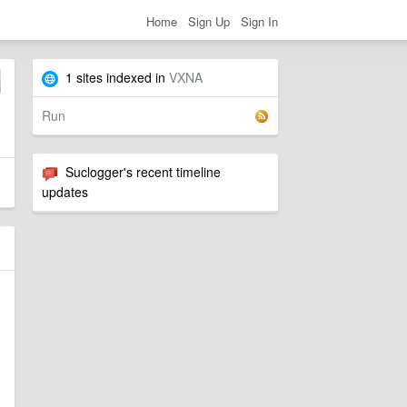
Home
Sign Up
Sign In
1 sites indexed in
VXNA
Run
Suclogger's recent timeline
updates