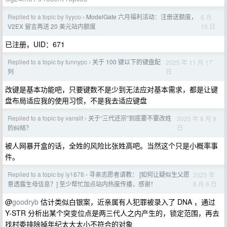
Replied to a topic by liyyco
ModelGate 六月福利活动：注册送额度，
6 月
›
10 日
V2EX 留言再送 20 美元站内额度
已注册，UID：671
Replied to a topic by funnypc
关于 100 键以下的键盘配
2025 年 11 月 17
›
日
列
改键是基本功能吧，只要键数不是少到无法应对基本需求，都是让键
盘布局适应我的使用习惯，不是我去适应键盘
Replied to a topic by vansiit
关于“三代还宗”到底要不要改姓
2025 年 8 月 9
›
日
的纠结？
被人网暴开盒的话，全姓的风险比张姓高吧。当然这个只是小概率事
件。
Replied to a topic by ly1878
寻亲志愿者请教： [如何让疑似生父愿
2025 年
›
8 月 6 日
意透露生母信息？] 至少帮忙加点站内热度传播，感谢！
@
goodryb
估计类似白银案，近亲属有人犯罪被录入了 DNA ，通过
Y-STR 分析出某个突变位点是两三代人之内产生的，锁定范围，再去
找村委排除掉年纪太大太小不符合的对象