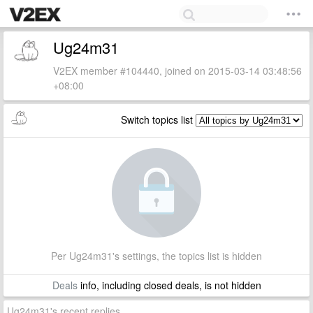
Ug24m31
V2EX member #104440, joined on 2015-03-14 03:48:56
+08:00
Switch topics list
Per Ug24m31's settings, the topics list is hidden
Deals
info, including closed deals, is not hidden
Ug24m31's recent replies