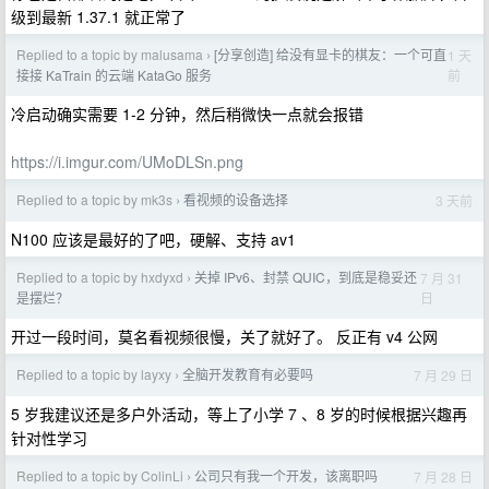
级到最新 1.37.1 就正常了
Replied to a topic by malusama
[分享创造] 给没有显卡的棋友：一个可直
1 天
›
前
接接 KaTrain 的云端 KataGo 服务
冷启动确实需要 1-2 分钟，然后稍微快一点就会报错
https://i.imgur.com/UMoDLSn.png
Replied to a topic by mk3s
看视频的设备选择
3 天前
›
N100 应该是最好的了吧，硬解、支持 av1
Replied to a topic by hxdyxd
关掉 IPv6、封禁 QUIC，到底是稳妥还
7 月 31
›
日
是摆烂？
开过一段时间，莫名看视频很慢，关了就好了。 反正有 v4 公网
Replied to a topic by layxy
全脑开发教育有必要吗
7 月 29 日
›
5 岁我建议还是多户外活动，等上了小学 7 、8 岁的时候根据兴趣再
针对性学习
Replied to a topic by ColinLi
公司只有我一个开发，该离职吗
7 月 28 日
›