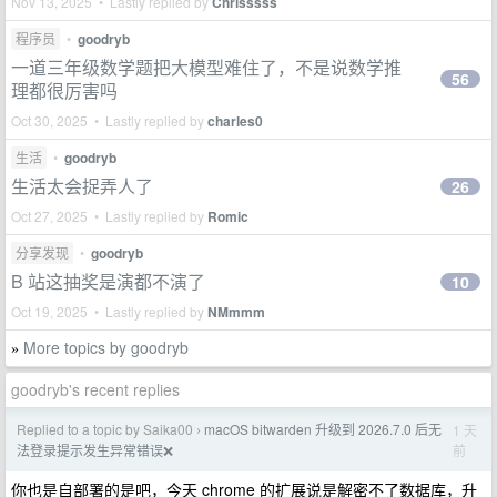
Nov 13, 2025 • Lastly replied by
Chrisssss
程序员
•
goodryb
一道三年级数学题把大模型难住了，不是说数学推
56
理都很厉害吗
Oct 30, 2025 • Lastly replied by
charles0
生活
•
goodryb
生活太会捉弄人了
26
Oct 27, 2025 • Lastly replied by
Romic
分享发现
•
goodryb
B 站这抽奖是演都不演了
10
Oct 19, 2025 • Lastly replied by
NMmmm
More topics by goodryb
»
goodryb's recent replies
Replied to a topic by Saika00
macOS bitwarden 升级到 2026.7.0 后无
1 天
›
前
法登录提示发生异常错误❌
你也是自部署的是吧，今天 chrome 的扩展说是解密不了数据库，升