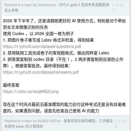
Replied to a topic by Dewchame
为什么 gpt5.5 连高考英语都能错
6 月 25
›
日
这么多呢
2026 年下半年了，还是请拥抱更好的 AI 使用方式，特别是对于牵扯
到长文本图像识别的任务
使用 Codex ，以 2026 全国一卷为例子
1. 把图片卷子重写成 Latex 格式并检查，得到结果
https://rr.yyhutil.com/dataset/questions.pdf
2. 禁用联网工具完成卷子的客观题格式，输出同样是 Latex
3. 把答案复制到 codex 目录（不在 1 ，2 两步骤复制到目录防止作
弊），根据答案批改，最终得到结果：
https://rr.yyhutil.com/dataset/answers.pdf
最终答案
https://i.v2ex.co/4eq6KS2l.png
现在这个时间点最前沿基准模型的能力应付这种考试还是没有丝毫难
度的，如果遇到问题，请首先检查自己使用 AI 的能力
Replied to a topic by 934831065ldc
我发现现在新的模型，几乎都没
6 月 24
›
日
有提供 token 的计算规则