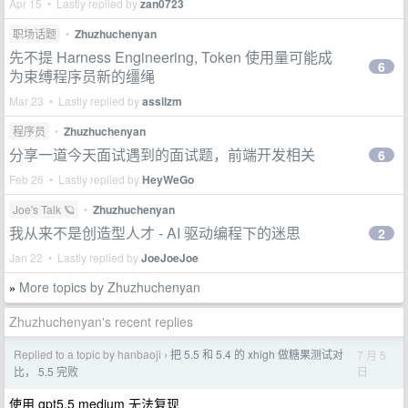
Apr 15 • Lastly replied by
zan0723
职场话题
•
Zhuzhuchenyan
先不提 Harness Engineering, Token 使用量可能成
6
为束缚程序员新的缰绳
Mar 23 • Lastly replied by
assilzm
程序员
•
Zhuzhuchenyan
分享一道今天面试遇到的面试题，前端开发相关
6
Feb 26 • Lastly replied by
HeyWeGo
Joe's Talk 🪐
•
Zhuzhuchenyan
我从来不是创造型人才 - AI 驱动编程下的迷思
2
Jan 22 • Lastly replied by
JoeJoeJoe
More topics by Zhuzhuchenyan
»
Zhuzhuchenyan's recent replies
Replied to a topic by hanbaoji
把 5.5 和 5.4 的 xhigh 做糖果测试对
7 月 5
›
日
比， 5.5 完败
使用 gpt5.5 medium 无法复现