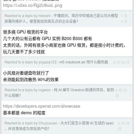
https://i.v2ex.co/Rg2U8uxL.png
Replied to a topic by hiboshi
不懂就问，简历中吹嘘自己是公司大模型
7 月
›
3 日
部署的维护人，哪里能找到真实点的企业设备？
很多搞 GPU 租赁的平台
几个大的公有云都有 GPU 实例 B200 B300 都有
太贵的话，外网有很多小商家也做 GPU 租赁，都是按小时计费的，
玩几天要不了多少钱就
Replied to a topic by ycyppq123
m5 macbook air 用什么散热器
6 月 30 日
›
小风扇对着键盘吹就行了
亲测能起到改散热 90%的效果
Replied to a topic by rogwan
纯 AI 编写 Oneshot 跑通的项目，能到
6 月 29
›
日
什么规模？
https://developers.openai.com/showcase
基本都是 demo 的程度
Replied to a topic by Chuyuxuan
大大们是怎么管理 AI 生成的 spec
6 月 29
›
日
，并且落地成为项目资产的？