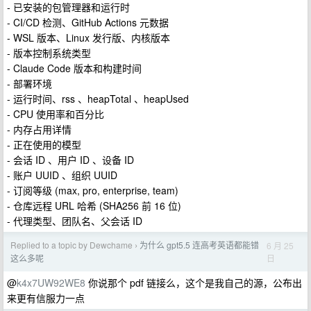
- 已安装的包管理器和运行时
- CI/CD 检测、GitHub Actions 元数据
- WSL 版本、Linux 发行版、内核版本
- 版本控制系统类型
- Claude Code 版本和构建时间
- 部署环境
- 运行时间、rss 、heapTotal 、heapUsed
- CPU 使用率和百分比
- 内存占用详情
- 正在使用的模型
- 会话 ID 、用户 ID 、设备 ID
- 账户 UUID 、组织 UUID
- 订阅等级 (max, pro, enterprise, team)
- 仓库远程 URL 哈希 (SHA256 前 16 位)
- 代理类型、团队名、父会话 ID
Replied to a topic by Dewchame
为什么 gpt5.5 连高考英语都能错
6 月 25
›
日
这么多呢
@
k4x7UW92WE8
你说那个 pdf 链接么，这个是我自己的源，公布出
来更有信服力一点