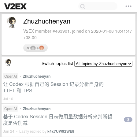
Zhuzhuchenyan
V2EX member #463901, joined on 2020-01-08 18:41:47
+08:00
89
66
Switch topics list
OpenAI
•
Zhuzhuchenyan
让 Codex 根据自己的 Session 记录分析自身的
TTFT 和 TPS
Jul 16
OpenAI
•
Zhuzhuchenyan
基于 Codex Session 日志做用量数据分析来判断额
3
度是否削减
Jun 24 • Lastly replied by
k4x7UW92WE8