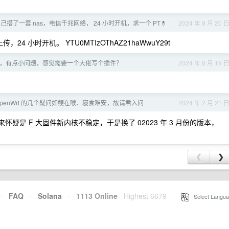
搭了一套 nas，电信千兆网络， 24 小时开机，求一个 PT💊
2024 年 8 月 20 
4 小时开机。 YTU0MTIzOThAZ21haWwuY29t
，有点小问题，感觉需要一个大佬写个插件？
2024 年 8 月 19 
子 OpenWrt 的几个疑问如鲠在喉、寝食难安，故请君入问
2024 年 2 月 21 
来怀疑是 F 大固件新内核不稳定，于是换了 02023 年 3 月份的版本，
❮
❯
·
FAQ
·
Solana
·
1113 Online
Highest 6679
·
Select Langua