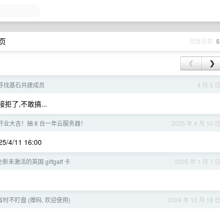
 页
回复总数
5
❮
❯
创业寻找基石共建成员
4 月 5 
拒了,不敢搞...
云开业大吉！抽 8 台一年云服务器！
2025 年 4 月 10 
4/11 16:00
全新未激活的英国 giffgaff 卡
2025 年 1 月 7 
时不盯盘 (赠码, 欢迎使用)
2024 年 12 月 18 