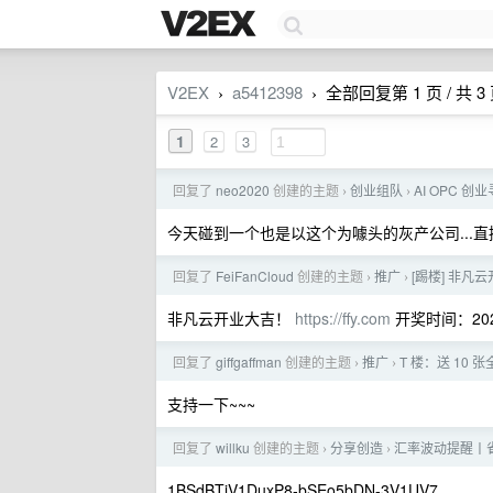
V2EX
a5412398
全部回复第 1 页 / 共 3
›
›
1
2
3
回复了
neo2020
创建的主题
创业组队
AI OPC 
›
›
今天碰到一个也是以这个为噱头的灰产公司...直接
回复了
FeiFanCloud
创建的主题
推广
[踢楼] 非凡
›
›
非凡云开业大吉！
https://ffy.com
开奖时间：2025/
回复了
giffgaffman
创建的主题
推广
T 楼：送 10 张
›
›
支持一下~~~
回复了
willku
创建的主题
分享创造
汇率波动提醒丨省
›
›
1BSdBTjV1DuxP8-bSEo5bDN-3V1UV7