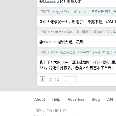
@
Masonn
#103 谢谢大佬！
回复了
zzzzyg
创建的主题
NAS
由于阿里云限速，自己
›
›
各位大佬求发一个，谢谢了！ 千兆下载，40M 上传，2
回复了
andforce
创建的主题
程序员
浏览帖子的时候
›
›
@
shzbkzo
谢谢大佬，好用！
回复了
zyqaq
创建的主题
OpenWrt
po 对 N1 盒
›
›
我下了 f 大的 86+，出现过跟你一样的问题，后
75+，稳定性好很多，连续 2 个月基本不重启。
1
2
3
About
·
Help
·
Advertise
·
Blog
·
API
创意工作者们的社区