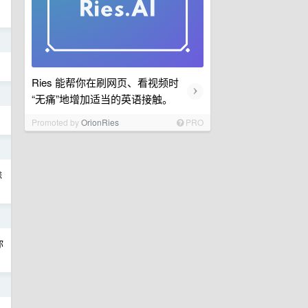
日
Ries 能帮你在刷网页、看视频时
›
日
“无痛”地增加适当的英语接触。
Promoted by
OrionRies
PRO
日
除
日
你
日