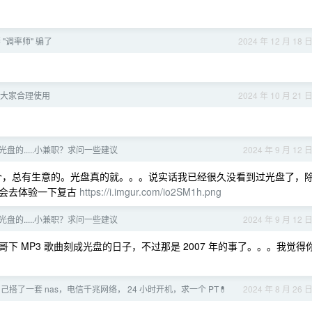
"调率师" 骗了
2024 年 12 月 18 
 了，大家合理使用
2024 年 10 月 21 
盘的.....小兼职？求问一些建议
2024 年 9 月 12 
哪个，总有生意的。光盘真的就。。。说实话我已经很久没看到过光盘了，
还会去体验一下复古
https://i.imgur.com/io2SM1h.png
盘的.....小兼职？求问一些建议
2024 年 9 月 12 
 MP3 歌曲刻成光盘的日子，不过那是 2007 年的事了。。。我觉得
搭了一套 nas，电信千兆网络， 24 小时开机，求一个 PT💊
2024 年 8 月 26 