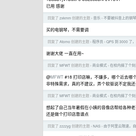
已用 感谢
回复了
zxkmm
创建的主题
音乐
不要被抖音上的钢琴 
›
›
买的电钢琴，不需要调
回复了
Atomo
创建的主题
程序员
QPS 到 3000
›
›
谢谢大佬 一直在用~
回复了
MFWT
创建的主题
商业模式
在校内搞了个刻光
›
›
@
MFWT
#18 打印店嘛，不嫌多，哪个近去
非特殊需求，真的不建议，弄个软驱说不定我
回复了
MFWT
创建的主题
商业模式
在校内搞了个刻光
›
›
想起了自己当年暑假在小姨的音像店帮给各种老哥下
还是做个打印店靠谱点
回复了
zzzzyg
创建的主题
NAS
由于阿里云限速，自己
›
›