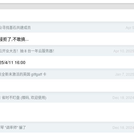
 创业寻找基石共建成员
Apr 
拒了,不敢搞...
凡云开业大吉！抽 8 台一年云服务器！
Apr 10, 202
4/11 16:00
张全新未激活的英国 giffgaff 卡
Jan 7, 202
省时不盯盘 (赠码, 欢迎使用)
Dec 18, 202
 "调率师" 骗了
Dec 18, 202