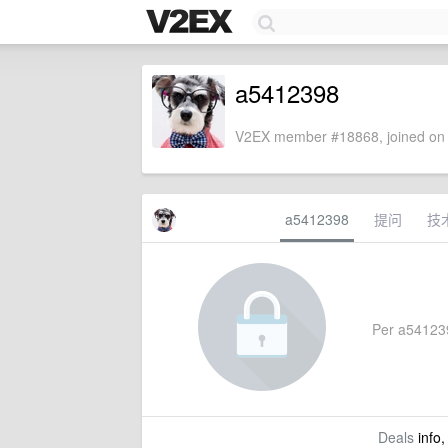
a5412398
V2EX member #18868, joined on 
a5412398
提问
技
Per a5412398
Deals
info,