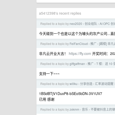
a5412398's recent replies
Replied to a topic by
neo2020
创业组队
AI OPC
›
›
今天碰到一个也是以这个为噱头的灰产公司...直接
Replied to a topic by
FeiFanCloud
推广
[踢楼] 非
›
›
非凡云开业大吉！
https://ffy.com
开奖时间：2025/
Replied to a topic by
giffgaffman
推广
T 楼：送 10 
›
›
支持一下~~~
Replied to a topic by
willku
分享创造
汇率波动提醒丨
›
›
1BSdBTjV1DuxP8-bSEo5bDN-3V1UV7
已用 感谢
Replied to a topic by
zxkmm
音乐
不要被抖音上的钢琴
›
›