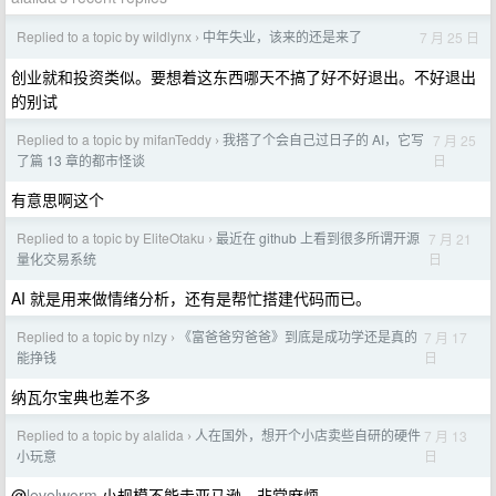
Replied to a topic by wildlynx
中年失业，该来的还是来了
7 月 25 日
›
创业就和投资类似。要想着这东西哪天不搞了好不好退出。不好退出
的别试
Replied to a topic by mifanTeddy
我搭了个会自己过日子的 AI，它写
7 月 25
›
日
了篇 13 章的都市怪谈
有意思啊这个
Replied to a topic by EliteOtaku
最近在 github 上看到很多所谓开源
7 月 21
›
日
量化交易系统
AI 就是用来做情绪分析，还有是帮忙搭建代码而已。
Replied to a topic by nlzy
《富爸爸穷爸爸》到底是成功学还是真的
7 月 17
›
日
能挣钱
纳瓦尔宝典也差不多
Replied to a topic by alalida
人在国外，想开个小店卖些自研的硬件
7 月 13
›
日
小玩意
@
levelworm
小规模不能走亚马逊，非常麻烦