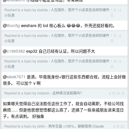
Replied to a topic by alalida
人在国外，想开个小店卖些自研的硬件
7 月 12
›
日
小玩意
@
ifconfig
weshare 的 lcd 核心板么 😂😂😂，外壳还挺好看的。
Replied to a topic by alalida
人在国外，想开个小店卖些自研的硬件
7 月 12
›
日
小玩意
@
c1985382
esp32 自己已经有认证，所以问题不大
Replied to a topic by alalida
人在国外，想开个小店卖些自研的硬件
7 月 12
›
日
小玩意
@
sleek7671
是滴，毕竟我身份+银行这些东西都合规，流程上会好做
很多。 可以加个 v 啊
Replied to a topic by midsolo
这种情况该跑路吗？
6 月 26 日
›
如果哪天觉得自己没法胜任这份工作了，就会自动离职，不给公司找
麻烦...... 但是他思想觉悟都这么高了，还搞了一些亲戚朋友进来混日
子，有点讽刺。 好抽象
Replied to a topic by xbtlin
两年实盘 +135%，聊聊我用 Claude
6 月 23
›