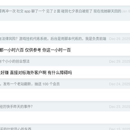
不要再冲一次 社交 app 聊了一个 见了 2 面 碰到七夕表白被拒了 现在找她聊天回的
Jan 
有法律风险？游戏挂机代练系统，后台是用脚本代练的，我是负责前端
Dec 29, 202
课程都一小时六百 仅供参考 你这一小时一百
有个小小的创业想法
Dec 29, 202
好赚 直接对标海外客户啊 有什么障碍吗
，发布一个老站翻新，抽送 100 个会员
Dec 24, 202
经历快手昨天的事件？
Dec 23, 202
 年买的比较开心的东西
Dec 15, 202