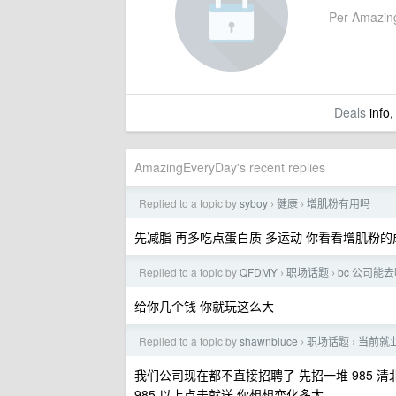
Per AmazingE
Deals
info,
AmazingEveryDay's recent replies
Replied to a topic by
syboy
健康
增肌粉有用吗
›
›
先减脂 再多吃点蛋白质 多运动 你看看增肌粉
Replied to a topic by
QFDMY
职场话题
bc 公司能
›
›
给你几个钱 你就玩这么大
Replied to a topic by
shawnbluce
职场话题
当前就
›
›
我们公司现在都不直接招聘了 先招一堆 985 
985 以上点击就送 你想想变化多大