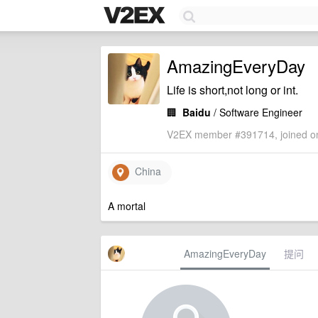
AmazingEveryDay
Life is short,not long or int.
🏢
Baidu
/ Software Engineer
V2EX member #391714, joined on
China
A mortal
AmazingEveryDay
提问