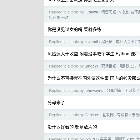
Replied to a topic by
liudewa
情感问题
v 友们 要
›
›
挺积极 一次
你是没见过女的吗 菜就多练
Replied to a topic by
cavendi
程序员
这种活会不会
›
›
风险远大于收益 闲着没事教个学生 Python 
Replied to a topic by
BingoW
职场话题
刚刚失业，
›
›
为什么不直接就在国外做这件事 国内的钱没那么
Replied to a topic by
johnwayne
分享创造
圣诞节了
›
›
分母来了
Replied to a topic by
GaryLee
互联网
有没有人亲身
›
›
没什么好看的 都是放片的
Replied to a topic by
v2NPC
买买买
回顾下 2025
›
›