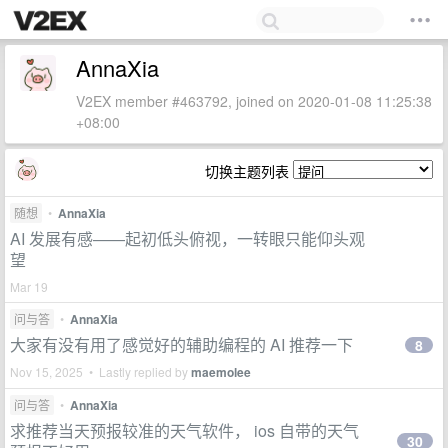
AnnaXia
V2EX member #463792, joined on 2020-01-08 11:25:38
+08:00
切换主题列表
随想
•
AnnaXia
AI 发展有感——起初低头俯视，一转眼只能仰头观
望
Mar 19
问与答
•
AnnaXia
大家有没有用了感觉好的辅助编程的 AI 推荐一下
8
Nov 15, 2025 • Lastly replied by
maemolee
问与答
•
AnnaXia
求推荐当天预报较准的天气软件， ios 自带的天气
30