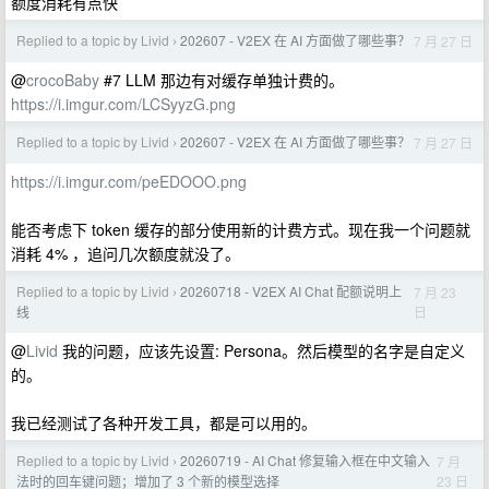
额度消耗有点快
Replied to a topic by Livid
202607 - V2EX 在 AI 方面做了哪些事？
7 月 27 日
›
@
crocoBaby
#7 LLM 那边有对缓存单独计费的。
https://i.imgur.com/LCSyyzG.png
Replied to a topic by Livid
202607 - V2EX 在 AI 方面做了哪些事？
7 月 27 日
›
https://i.imgur.com/peEDOOO.png
能否考虑下 token 缓存的部分使用新的计费方式。现在我一个问题就
消耗 4% ，追问几次额度就没了。
Replied to a topic by Livid
20260718 - V2EX AI Chat 配额说明上
7 月 23
›
日
线
@
Livid
我的问题，应该先设置: Persona。然后模型的名字是自定义
的。
我已经测试了各种开发工具，都是可以用的。
Replied to a topic by Livid
20260719 - AI Chat 修复输入框在中文输入
7 月
›
23 日
法时的回车键问题；增加了 3 个新的模型选择