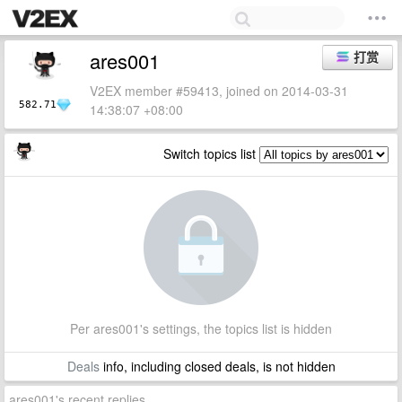
ares001
打赏
V2EX member #59413, joined on 2014-03-31
582.71
14:38:07 +08:00
Switch topics list
Per ares001's settings, the topics list is hidden
Deals
info, including closed deals, is not hidden
ares001's recent replies