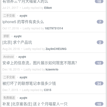
有领养三个月大喵星人的么
18
Jul 21, 2017 • Lastly replied by
Eillott
二手交易
•
ayqht
iphone5 的零件有卖头么
7
Oct 17, 2016 • Lastly replied by
18279731314
求职
•
ayqht
[北京] 求个产品坑
2
Aug 24, 2016 • Lastly replied by
ZaylinCHEUNG
Android
•
ayqht
安卓上的信息流，图片展示如何限宽不限高？
12
Dec 18, 2015 • Lastly replied by
kzaemrio
二手交易
•
ayqht
被打坏了的联想笔记本值多少钱
34
Dec 7, 2015 • Lastly replied by
CX15
免费赠送
•
ayqht
补发 [北京崔各庄] 送 2 个月喵星人一只
10