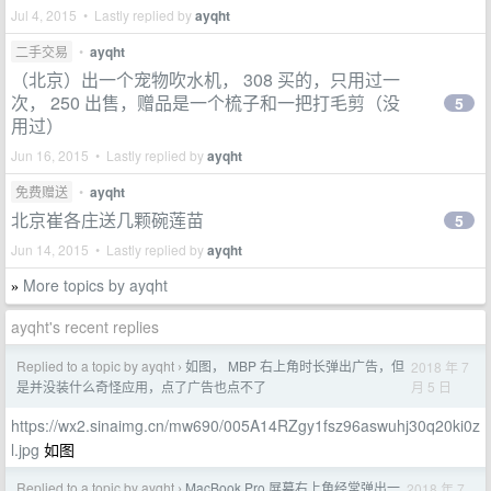
Jul 4, 2015 • Lastly replied by
ayqht
二手交易
•
ayqht
（北京）出一个宠物吹水机， 308 买的，只用过一
次， 250 出售，赠品是一个梳子和一把打毛剪（没
5
用过）
Jun 16, 2015 • Lastly replied by
ayqht
免费赠送
•
ayqht
北京崔各庄送几颗碗莲苗
5
Jun 14, 2015 • Lastly replied by
ayqht
More topics by ayqht
»
ayqht's recent replies
Replied to a topic by ayqht
如图， MBP 右上角时长弹出广告，但
2018 年 7
›
月 5 日
是并没装什么奇怪应用，点了广告也点不了
https://wx2.sinaimg.cn/mw690/005A14RZgy1fsz96aswuhj30q20ki0z
l.jpg
如图
Replied to a topic by ayqht
MacBook Pro 屏幕右上角经常弹出一
2018 年 7
›