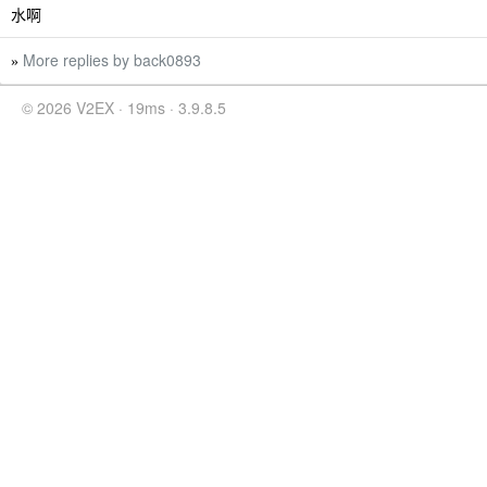
水啊
More replies by back0893
»
© 2026 V2EX · 19ms · 3.9.8.5