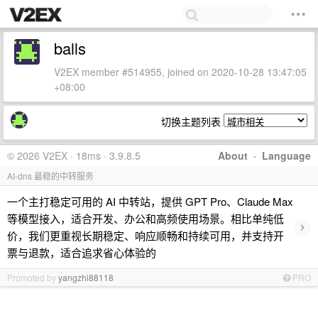
balls
V2EX member #514955, joined on 2020-10-28 13:47:05
+08:00
切换主题列表
© 2026 V2EX · 18ms · 3.9.8.5
About
·
Language
AI-dns 最稳的中转服务
一个主打稳定可用的 AI 中转站，提供 GPT Pro、Claude Max
等模型接入，适合开发、办公和高频使用场景。相比单纯低
›
价，我们更重视长期稳定、响应顺畅和持续可用，并支持开
票与退款，适合追求省心体验的
Promoted by
yangzhi88118
PRO