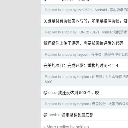
Replied to a topic by
lzzh0520
Android
恶心流氓的
›
›
关键是付费协议怎么写的，如果是按照协议，没
Replied to a topic by
FONG2
Java
tomcat 如何禁止
›
›
我怀疑你上传了源码，需要部署编译后的代码
Replied to a topic by
lagoon
程序员
感觉在中小公
›
›
完美的项目：完成开发：重构的时间=1：4
Replied to a topic by
beipiao
问与答
为什么微信把流
›
›
500？
@
locoz
我还没达到 500 个，哎
Replied to a topic by
beipiao
奇思妙想
大家的微信有
›
›
@
mosbic
通讯录翻到最底部
More replies by beipiao
»