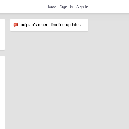
Home
Sign Up
Sign In
beipiao's recent timeline updates