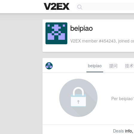
beipiao
V2EX member #454243, joined on
beipiao
提问
技术
Per beipiao's
Deals
info,