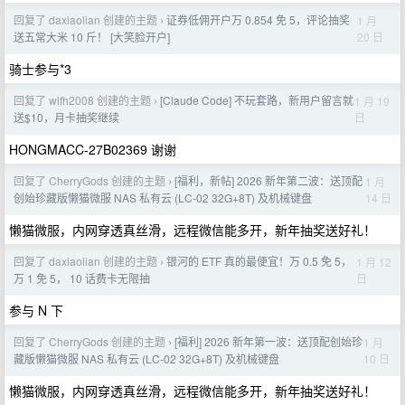
回复了 daxiaolian 创建的主题
证券低佣开户万 0.854 免 5，评论抽奖
1 月
›
20 日
送五常大米 10 斤！ [大笑脸开户]
骑士参与*3
回复了 wlfh2008 创建的主题
[Claude Code] 不玩套路，新用户留言就
1 月 19
›
日
送$10，月卡抽奖继续
HONGMACC-27B02369 谢谢
回复了 CherryGods 创建的主题
[福利，新帖] 2026 新年第二波：送顶配
1 月
›
14 日
创始珍藏版懒猫微服 NAS 私有云 (LC-02 32G+8T) 及机械键盘
懒猫微服，内网穿透真丝滑，远程微信能多开，新年抽奖送好礼！
回复了 daxiaolian 创建的主题
银河的 ETF 真的最便宜！万 0.5 免 5，
1 月 12
›
日
万 1 免 5， 10 话费卡无限抽
参与 N 下
回复了 CherryGods 创建的主题
[福利] 2026 新年第一波：送顶配创始珍
1 月
›
10 日
藏版懒猫微服 NAS 私有云 (LC-02 32G+8T) 及机械键盘
懒猫微服，内网穿透真丝滑，远程微信能多开，新年抽奖送好礼！