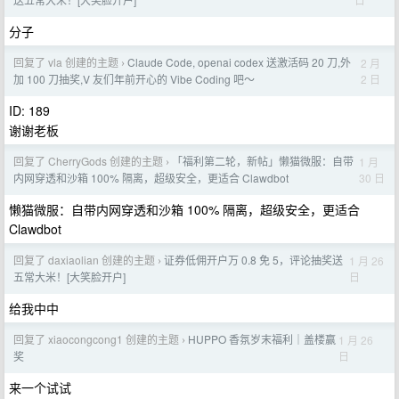
分子
回复了 vla 创建的主题
Claude Code, openai codex 送激活码 20 刀,外
2 月
›
2 日
加 100 刀抽奖,V 友们年前开心的 Vibe Coding 吧～
ID: 189
谢谢老板
回复了 CherryGods 创建的主题
「福利第二轮，新帖」懒猫微服：自带
1 月
›
30 日
内网穿透和沙箱 100% 隔离，超级安全，更适合 Clawdbot
懒猫微服：自带内网穿透和沙箱 100% 隔离，超级安全，更适合
Clawdbot
回复了 daxiaolian 创建的主题
证券低佣开户万 0.8 免 5，评论抽奖送
1 月 26
›
日
五常大米！[大笑脸开户]
给我中中
回复了 xiaocongcong1 创建的主题
HUPPO 香氛岁末福利｜盖楼赢
1 月 26
›
日
奖
来一个试试