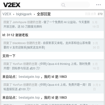
V2EX
bigbigpark
全部回复
回复总数
272
›
›
回复了 Johnhpure 创建的主题
做了一个免费的 AI 公益站，今天重新
5 月
›
19 日
开放注册，送 50 刀额度兑换码
id: 3112 谢谢老板
回复了 blackboxo 创建的主题
自家新茶又来啦，龙井茶和径山茶有需
3 月
›
30 日
要的 V 友欢迎联系[抽奖送龙井茶]
支持一下
回复了 YunFun 创建的主题
[中转] Opus-4-6 thinking 上线，限时免费
3 月
›
16 日
开蹬！回帖参与狂送 💰20 刀！
来自站点：
bestaigate.top
，我的 id 是:1863
回复了 YunFun 创建的主题
[中转] Opus-4-6 上线，免费开蹬一周！回
3 月 9
›
日
帖直接狂送 💰100 刀！
来自站点：
bestaigate.top
，我的 id 是:1863