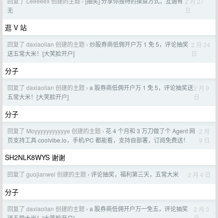
回复了 Leeeeex 创建的主题
[抽奖] 分享你独特的摸鱼方式，互通有
2 月 27
›
日
无
逛 V 站
回复了 daxiaolian 创建的主题
炒股券商低佣开户万 1 免 5，评论抽奖
2 月 24
›
日
送五常大米！[大笑脸开户]
分子
回复了 daxiaolian 创建的主题
a 股券商低佣开户万 1 免 5，评论抽奖送
2 月 9
›
日
五常大米！[大笑脸开户]
分子
回复了 Moyyyyyyyyyyye 创建的主题
花 4 个月和 3 万刀做了个 Agent 网
2 月
›
9 日
页支持工具 coolvibe.io，手机/PC 都能看，支持自部署，订阅免费送！
SH2NLK8WYS 谢谢
回复了 guojianwei 创建的主题
评论抽奖，福利第三天，五常大米
2 月 4 日
›
分子
回复了 daxiaolian 创建的主题
a 股券商低佣开户万一免五，评论抽奖
2 月 3
›
日
送五常大米！[大笑脸开户]