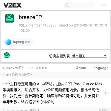
breezeFP
V2EX member #158985, joined on 2016-02-16 10:19:13
+08:00
fupeng.win
切换主题列表
© 2026 V2EX · 8ms · 3.9.8.5
About
·
Language
AI-dns 最稳的中转服务
一个主打稳定可用的 AI 中转站，提供 GPT Pro、Claude Max
等模型接入，适合开发、办公和高频使用场景。相比单纯低
›
价，我们更重视长期稳定、响应顺畅和持续可用，并支持开
票与退款，适合追求省心体验的
Promoted by
yangzhi88118
PRO