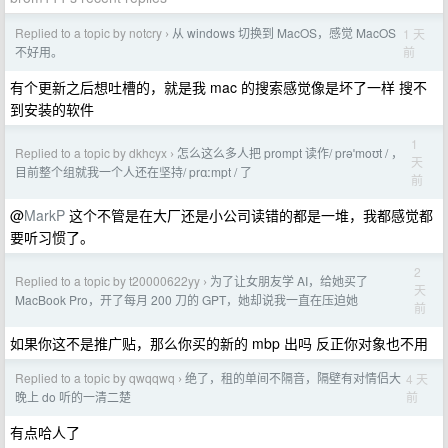
Replied to a topic by notcry
从 windows 切换到 MacOS，感觉 MacOS
1 天
›
前
不好用。
有个更新之后想吐槽的，就是我 mac 的搜索感觉像是坏了一样 搜不
到安装的软件
1
Replied to a topic by dkhcyx
怎么这么多人把 prompt 读作/ prəˈmoʊt / ，
›
天
目前整个组就我一个人还在坚持/ prɑːmpt / 了
前
@
MarkP
这个不管是在大厂还是小公司读错的都是一堆，我都感觉都
要听习惯了。
2
Replied to a topic by t20000622yy
为了让女朋友学 AI，给她买了
›
天
MacBook Pro，开了每月 200 刀的 GPT，她却说我一直在压迫她
前
如果你这不是推广贴，那么你买的新的 mbp 出吗 反正你对象也不用
Replied to a topic by qwqqwq
绝了，租的单间不隔音，隔壁有对情侣大
4 天
›
前
晚上 do 听的一清二楚
有点哈人了