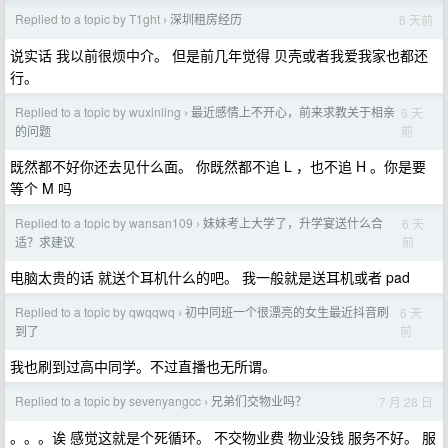
Replied to a topic by T1ght
深圳租房经历
6 天前
›
说实话 我以前很烦中介。 但是前几年觉得 贝壳或者我爱我家也都还
行。
Replied to a topic by wuxinling
最近感情上不开心，前来求教关于相亲
6 天
›
前
的问题
既然都不好你还去见什么面。 你既然都不追 L ，也不追 H 。你是要
等个 M 吗
Replied to a topic by wansan109
妹妹考上大学了，升学宴送什么合
6 天
›
前
适？求建议
电脑太贵的话 就送个耳机什么的吧。 我一般就是送耳机或者 pad
Replied to a topic by qwqqwq
初中同班一个很漂亮的女生最近抖音刷
6 天
›
前
到了
我也刷到过高中同学。不过直播也无所谓。
Replied to a topic by sevenyangcc
兄弟们交物业吗？
7 月 28 日
›
。。。诶 感觉这就是个死循环。 不交物业费 物业没钱 服务不好。 服