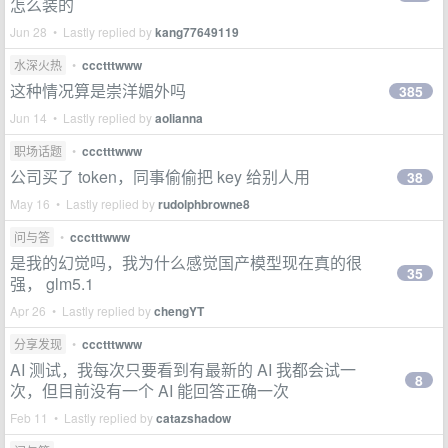
怎么装的
Jun 28 • Lastly replied by
kang77649119
水深火热
•
ccctttwww
这种情况算是崇洋媚外吗
385
Jun 14 • Lastly replied by
aolianna
职场话题
•
ccctttwww
公司买了 token，同事偷偷把 key 给别人用
38
May 16 • Lastly replied by
rudolphbrowne8
问与答
•
ccctttwww
是我的幻觉吗，我为什么感觉国产模型现在真的很
35
强， glm5.1
Apr 26 • Lastly replied by
chengYT
分享发现
•
ccctttwww
AI 测试，我每次只要看到有最新的 AI 我都会试一
8
次，但目前没有一个 AI 能回答正确一次
Feb 11 • Lastly replied by
catazshadow