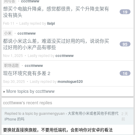
问与答
•
ccctttwww
想买个电脑升降桌，感觉都很贵，买个升降支架有
19
没有搞头
Feb 11 • Lastly replied by
ilaipi
小米
•
ccctttwww
都说小米这么差，难道没买过好用的吗，说说你买
95
过好用的小米产品有哪些
Nov 1, 2025 • Lastly replied by
ccctttwww
职场话题
•
ccctttwww
现在环境究竟有多差 2
16
Sep 30, 2025 • Lastly replied by
monologue520
More topics by ccctttwww
»
ccctttwww's recent replies
Replied to a topic by guanmengyuan
大家有用小米或者其他手机替代
2 天
›
前
iPhone 的吗
要换就直接换旗舰，不要用低端机，会影响你对安卓的看法