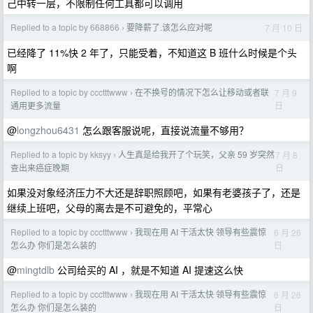
己中转一层，不限制任何工具都可以调用
Replied to a topic by 668866
要降薪了.该怎么应对呢
7 月 10 日
›
已经降了 11%快 2 年了，只能受着，不知道这 B 班什么时候是个头
啊
Replied to a topic by ccctttwww
在不换号的情况下怎么让移动或者联
7 月 9
›
日
通用更多流量
@
longzhou6431
怎么跟客服说呢，直接说流量不够用？
Replied to a topic by kksyy
人生真是给我开了个玩笑，父亲 59 岁突然
7 月 8
›
日
查出来癌症晚期
如果没对象经济压力不大还是辞职照顾吧，如果有老婆孩子了，还是
继续上班吧，父母的离去是不可避免的，平常心
Replied to a topic by ccctttwww
我现在用 AI 干活太快 领导有些震惊
6 月 26
›
日
怎么办 你们是怎么装的
@
mingtdlb
公司给买的 AI ，就是不知道 AI 提速这么快
Replied to a topic by ccctttwww
我现在用 AI 干活太快 领导有些震惊
6 月 26
›
日
怎么办 你们是怎么装的