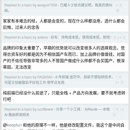
Replied to a topic by seagull7558
已婚人士给点建议吧，我真的很纠
6 天
›
前
结。
家家有本难念的经，人都是会变的，现在什么样都没用，选什么都会
后悔，过来人的忠告
Replied to a topic by aidevs
好车：持有成本低，使用成本低，耐用
7 月 24 日
›
品牌的印象太重要了，早期的优势就可以改变很多人的选择观念，觉
得合资车好的都是因为不相信国产车而已，加上品牌价值值钱，对国
产的不信任导致非常多的人不管国产做成什么样都不会买国产，根深
蒂固，无法改变
Replied to a topic by FAQ00Ah
6 年前端 迷茫中，目前不想钻研技术，
7 月
›
21 日
可是又怕被裁后不好找工作 想学点东西
纯前端已经没什么前途了，只能全栈 + 产品方向发展，要不就考虑转
行吧
Replied to a topic by ccctttwww
分享一个小工具： AiRoute — 本地
7 月 15
›
日
AI 路由转发网关
@
keepfun
和他的原理不一样，他是修改配置文件，我这个是中间自