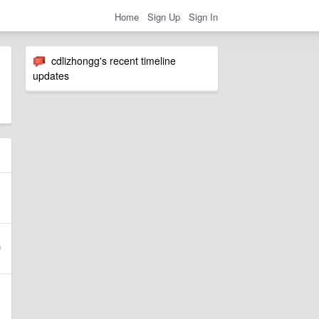
Home
Sign Up
Sign In
cdlizhongg's recent timeline
updates