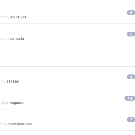
5
ied by
soul1899
1
ied by
gangsta
3
d by
s1aaas
14
ied by
huguotai
7
ed by
chinesestudio