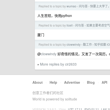
Replied to a topic by
wumao
问与答
快要上大学了，
›
›
人生苦短，快用python
Replied to a topic by
licell
问与答
如果主要考虑空气
›
›
厦门
Replied to a topic by
clowwindy
酷工作
知乎招募 i
›
›
@
clowwindy
好奇怪的情况，又发了一次简历，cir2
More replies by cir2633
»
About
·
Help
·
Advertise
·
Blog
·
API
创意工作者们的社区
World is powered by solitude
VERSION: 3.9.8.5 · 15ms ·
UTC 17:11
·
PVG 01:11
·
LAX 1