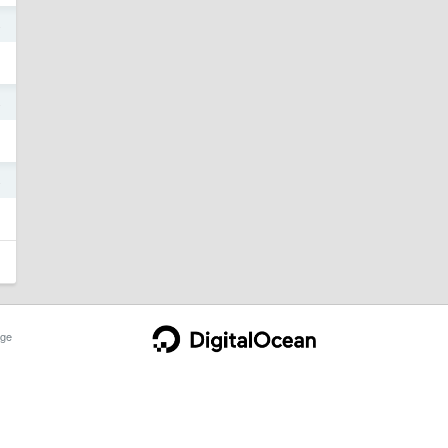
4
4
4
ge