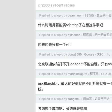
cir2633's recent replies
Replied to a topic by
beanmoon
问与答
最近茶不思饭
›
›
什么时候月薪能买5个mbp了在想这件事吧
Replied to a topic by
pythonee
程序员
晒一晒大家
›
›
想来想去只有一个vim
Replied to a topic by
dong3580
Google
庆祝一下，
›
›
北京联通依然打不开,goagent不能自理，只有sha
Replied to a topic by
madeinclojure
程序员
OSX 与 
›
›
osx和arch比，最大的好处就是不用折腾就有一
统。
Replied to a topic by
zungmou
问与答
如果不干这个
›
›
考虑换个城市吧，旁边就是杭州