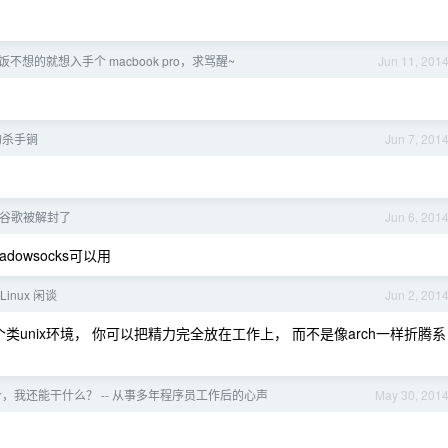
不想的就想入手个 macbook pro，求骂醒~
Jun 11, 201
的杀手锏
Jun 7, 201
谷歌被解封了
Jun 6, 201
dowsocks可以用
Linux 闲谈
Jun 2, 201
个类unix环境， 你可以把精力完全放在工作上， 而不是像arch一样折腾系
，我还能干什么？ -- 从事多年程序员工作后的心声
May 30, 201