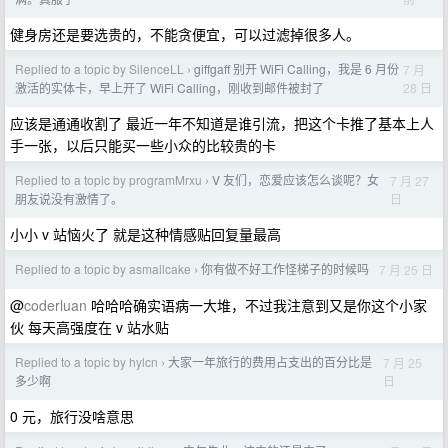
健身房还是要选贵的，不能贪便宜，可以过滤掉很多人。
Replied to a topic by SilenceLL
giffgaff 别开 WiFi Calling，我是 6 月份
7 月
›
28 日
激活的实体卡，早上开了 WiFi Calling，刚收到邮件被封了
应该是通通收割了 最近一年不知道是谁引流，把这个卡推了基本上人
手一张，以后只能买一些小众的比较贵的卡
Replied to a topic by programMrxu
V 友们，恋爱应该怎么谈呢？女
7 月 27
›
日
朋友说没有激情了。
小小 v 站恼火了 就是这种情感贴回复量最高
Replied to a topic by asmallcake
你有做不好工作怪梯子的时候吗
7 月 25 日
›
@
coderluan
哈哈哈确实语病一大堆，不过我注意到又是你这个小家
伙 每天高强度在 v 站水贴
Replied to a topic by hylcn
大家一年旅行的费用占支出的百分比是
7 月 25
›
日
多少啊
0 元，旅行没啥意思