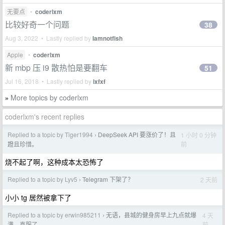
无要点
•
coderlxm
比较好奇一个问题
38
Aug 3, 2022 • Lastly replied by
Iamnotfish
Apple
•
coderlxm
新 mbp 压 i9 散热怕是要翻车
51
Jul 16, 2018 • Lastly replied by
lxfxf
More topics by coderlxm
»
coderlxm's recent replies
Replied to a topic by Tiger1994
DeepSeek API 要涨价了！且
1 小时 0 分钟
›
前
蹬且珍惜。
烧不起了啊，这种成本太恐怖了
Replied to a topic by Lyv5
Telegram 下架了？
2 天前
›
小小 tg 居然被拿下了
Replied to a topic by erwin985211
无语，县城的健身房早上九点就爆
4 天
›
前
满。真服了