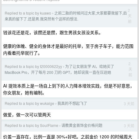
2
Replied to a topic by kuawo
之前二胎的时候问过大家,大家都要我留下,后
›
天
来真的留下了.还是男.我突然有个这样的想法.
前
钱该花还是花，该攒还是攒，跟生男孩女孩没关系。
健康的体魄、健全的身体才是最好的托举，至于房子车子，能力范围
内看着托举就行了。
2
Replied to a topic by t20000622yy
为了让女朋友学 AI，给她买了
›
天
MacBook Pro，开了每月 200 刀的 GPT，她却说我一直在压迫她
前
AI 提效本质上是一场自上到下的人力降本增效实践，但是不好意思，
你女朋友，她有编制。
Replied to a topic by wukaige
我真的不想起飞了
3 天前
›
做爱，做一次可以管两天
Replied to a topic by SoulFlame
请教黄金首饰金价格问题
3 天前
›
价差一直存在，比例一直是 30%+好吧。之前金价 1200 的时候周大