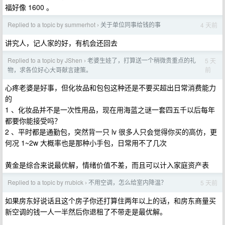
福好像 1600 。
Replied to a topic by summerhot
关于单位同事给钱的事
4 天前
›
讲究人，记人家的好，有机会还回去
Replied to a topic by JShen
老婆生娃了，打算送一个稍微贵重点的礼
5 天
›
前
物，求各位好心大哥献言建策。
心疼老婆是好事，但化妆品和包包这种还是不要买超出日常消费能力
的
1 、化妆品并不是一次性用品，现在用海蓝之谜一套四五千以后每年
都要你能接受吗？
2 、平时都是通勤包，突然背一只 lv 很多人只会觉得你买的高仿，更
何况 1~2w 大概率也是那种小手包，日常用不了几次
黄金是综合来说最优解，情绪价值不差，而且可以计入家庭资产表
Replied to a topic by rrubick
不用空调，怎么给室内降温？
5 天前
›
如果房东好说话且这个房子你还打算住两年以上的话，和房东商量买
新空调的钱一人一半然后你退租了不带走是最优解。