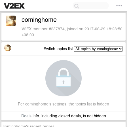
cominghome
V2EX member #237874, joined on 2017-06-29 18:28:50
+08:00
Switch topics list
Per cominghome's settings, the topics list is hidden
Deals
info, including closed deals, is not hidden
cominghome's recent replies