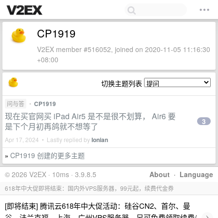
CP1919
V2EX member #516052, joined on 2020-11-05 11:16:30
+08:00
切换主题列表
问与答
•
CP1919
现在买官网买 iPad Air5 是不是很不划算， Air6 要
3
是下个月初再鸽就不想等了
Apr 17, 2024 • Lastly replied by
Ionian
CP1919 创建的更多主题
»
© 2026 V2EX · 10ms · 3.9.8.5
About
·
Language
618年中大促即将结束：国内外VPS服务器，99元起，续费代金券
[即将结束] 腾讯云618年中大促活动：硅谷CN2、首尔、曼
›
谷、法兰克福、上海、广州VPS服务器，另可免费领取续费/