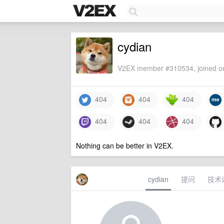
cydian
V2EX member #310534, joined on
404
404
404
404
404
404
Nothing can be better in V2EX.
cydian
提问
技术