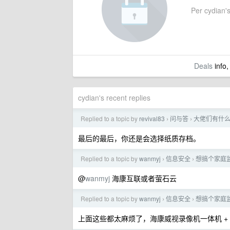
Per cydian's
Deals
info,
cydian's recent replies
Replied to a topic by
revival83
问与答
大佬们有什么
›
›
最后的最后，你还是会选择纸质存档。
Replied to a topic by
wanmyj
信息安全
想搞个家庭
›
›
@
wanmyj
海康互联或者萤石云
Replied to a topic by
wanmyj
信息安全
想搞个家庭
›
›
上面这些都太麻烦了，海康威视录像机一体机 +