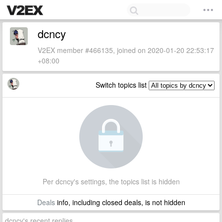
dcncy
V2EX member #466135, joined on 2020-01-20 22:53:17
+08:00
Switch topics list
Per dcncy's settings, the topics list is hidden
Deals
info, including closed deals, is not hidden
dcncy's recent replies