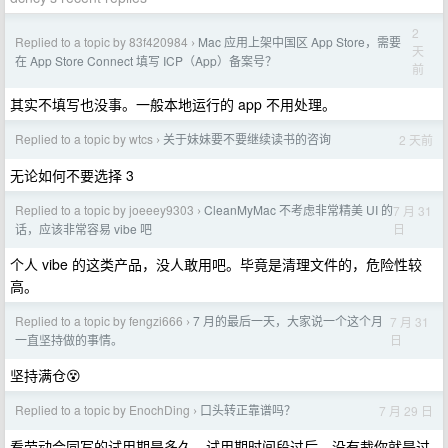
2
Replied to a topic by 83f420984
Mac 应用上架中国区 App Store，需要
›
天
在 App Store Connect 填写 ICP（App）备案号？
前
其实不填写也没事。一般本地运行的 app 不用处理。
Replied to a topic by wtcs
关于妹妹要不要继续读书的咨询
2 天前
›
无论如何不要选择 3
Replied to a topic by joeeey9303
CleanMyMac 不考虑非常精美 UI 的
7 月 31
›
日
话，应该非常容易 vibe 吧
个人 vibe 的这类产品，没人敢用吧。毕竟是清理文件的，危险性较
高。
Replied to a topic by fengzi666
7 月的最后一天，大家说一个这个月
7 月 31
›
日
一直坚持做的事情。
坚持满仓😵
Replied to a topic by EnochDing
口头转正靠谱吗？
7 月 29 日
›
看劳动合同写的试用期是多久，试用期时间段过后，没有裁你就是过