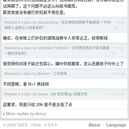
试用期了。这个问题不必这么纠结书面性。
薪资发放没有被打折扣就不用在意。
Replied to a topic by xiaoxiaodong
北京地铁的网就不能建设一下吗？
7 月 29
›
日
地铁上没网让人纯发呆吗？
确实，在地铁上打炉石的酒馆战棋令人非常忐忑，经常断线
Replied to a topic by 0x6c696e71696e67
全世界的熊孩子家长都是
7 月 25
›
日
一路的货色吗？
我觉得你对孩子缺乏包容心，嫌吵你就搬家，怎么还跟孩子吵吵上了
Replied to a topic by itbrother
工作抉择
7 月 23 日
›
不同意降，拿 N+1 再找呗
Replied to a topic by martax
20k 招全栈/go 后端方向
7 月 23 日
›
这要求，但是只给 20k 是不是太低了点
More replies by dcncy
»
© 2026 V2EX · 10ms · 3.9.8.5
About
·
Language