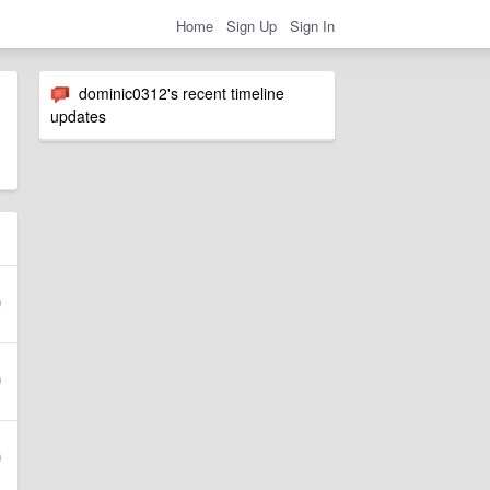
Home
Sign Up
Sign In
dominic0312's recent timeline
updates