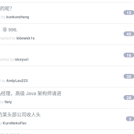
坑的呢？
15
d by
kunkunzhang
 996.
45
replied by
lebowsk1s
16
eplied by
niceyuri
35
d by
AndyLau223
产品经理，高级 Java 架构师请进
28
 by
flaty
的某头部公司收人头
3
by
KuroNekoFan