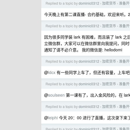
Replied to a topic by
dominic0312
加密货币
准备开
›
›
今天晚上有第二课直播- 合约基础，欢迎来听。21：0
Replied to a topic by
dominic0312
加密货币
准备开
›
›
因为很多同学装 lark 有困难，而且装了 la
立微信群，大家可以在微信群里向我提问，同时在
通知了请不必介意。 我的微信是: hellodomi
Replied to a topic by
dominic0312
加密货币
准备开
›
›
@
ldcx
有一些同学上车了，但还有容量，上车吧
Replied to a topic by
dominic0312
加密货币
准备开
›
›
@
soulseen
第一课有了，出入金风险的，在 lar
Replied to a topic by
dominic0312
加密货币
准备开
›
›
@
leiphi
今天 20：00 进行了直播，这次录下来
Replied to a topic by
dominic0312
加密货币
准备开
›
›