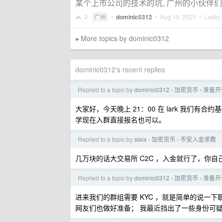
某个上市公司的技术的坑, 广州的小伙伴
3
广州
•
dominic0312
•
Aug 10, 2021
• Lastly 
More topics by dominic0312
»
dominic0312's recent replies
Replied to a topic by
dominic0312
加密货币
准备开
›
›
大家好，今天晚上 21：00 在 lark 我们有合
学现在入群直接报名也可以。
Replied to a topic by
sleix
加密货币
币安入金求教
›
›
几万块的话大交易所 C2C ，入金就行了，你
Replied to a topic by
dominic0312
加密货币
准备开
›
›
进来我们的群组需要 KYC ，就是简单的说一
网友们也做好准备； 我最近挡出了一些身份可