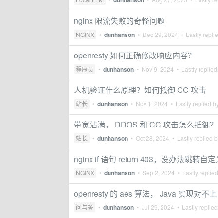
dunhanson
nginx 限流失败的奇怪问题
NGINX
•
dunhanson
•
Dec 29, 2024
• Lastly repli
openresty 如何正确修改响应内容？
程序员
•
dunhanson
•
Nov 9, 2024
• Lastly replied
人机验证什么原理？如何抵御 CC 攻击
站长
•
dunhanson
•
Nov 1, 2024
• Lastly replied b
带宽沾满， DDOS 和 CC 攻击怎么抵御？
站长
•
dunhanson
•
Oct 28, 2024
• Lastly replied 
nginx if 语句 return 403，没办法跳转自定
NGINX
•
dunhanson
•
Sep 2, 2024
• Lastly replie
openresty 的 aes 算法， Java 实现对不上
问与答
•
dunhanson
•
Jul 29, 2024
• Lastly replie