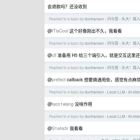
会退款吗？还没收到
Replied to a topic by
dunhanson
问与答
头大！接入 
›
›
@
ITisCool
这个好像刚出不久，我看看
Replied to a topic by
dunhanson
问与答
头大！接入 
›
›
@
clf
准备用 H5 给三个端引入，就是交互这里
Replied to a topic by
dunhanson
问与答
头大！接入 
›
›
@
prefect
callback 想要搞通用些，感觉有点麻
Replied to a topic by
dunhanson
Local LLM
AI o
›
›
@
taco1wang
没啥作用
Replied to a topic by
dunhanson
Local LLM
AI o
›
›
@
S1ahs3r
我看看