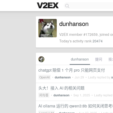
dunhanson
V2EX member #172659, joined on
Today's activity rank
20474
dunhanson
提问
技
chatgpt 赔偿 1 个月 pro 只能网页支付
OpenAI
•
dunhanson
•
Jun 29
• Lastly replied by
x
头大！接入 AI 的相关问题
问与答
•
dunhanson
•
Sep 1, 2025
• Lastly replied
AI ollama 运行的 qwen3:8b 如何关闭
Local LLM
•
•
Aug 27, 2025
• Lastly re