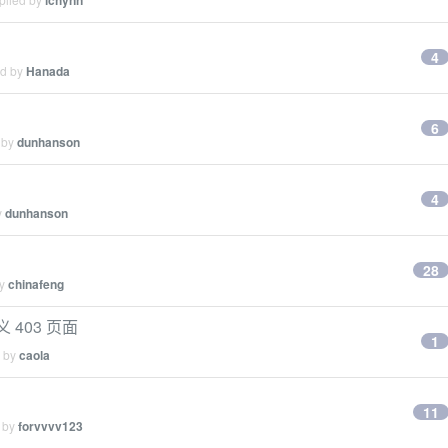
lchynn
4
ed by
Hanada
6
 by
dunhanson
4
y
dunhanson
28
by
chinafeng
义 403 页面
1
d by
caola
11
d by
forvvvv123