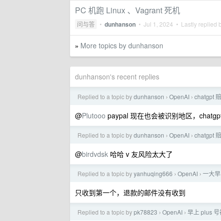
PC 机跑 Linux 、Vagrant 死机
问与答
•
dunhanson
•
Jul 1, 2024
• Lastly replied 
More topics by dunhanson
»
dunhanson's recent replies
Replied to a topic by
dunhanson
OpenAI
chatgpt
›
›
@
Plutooo
paypal 现在也会被识别地区，chatg
Replied to a topic by
dunhanson
OpenAI
chatgpt
›
›
@
birdvdsk
哈哈 v 友风险太大了
Replied to a topic by
yanhuqing666
OpenAI
一大早
›
›
只收到第一个，退款的邮件没有收到
Replied to a topic by
pk78823
OpenAI
早上 plus 
›
›