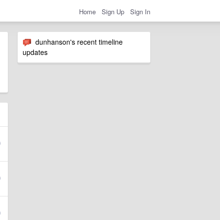
Home
Sign Up
Sign In
dunhanson's recent timeline
updates