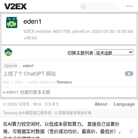
eden1
V2EX member #631759, joined on 2023-05-30 16:55:06
+08:00
切换主题列表
OpenAI
•
eden1
上线了个 ChatGPT 网站
8
Mar 1, 2024 • Lastly replied by
Tomoecc
eden1 创建的更多主题
»
© 2026 V2EX · 9ms · 3.9.8.5
About
·
Language
Tensdaq AI大模型接口服务商 - 以零散用量享渠道价格
在AI算力较空闲时，以低成本获取算力。 直接自己设置价
›
格，可根据实时数据（竞价成功均价、最高价、最低价），