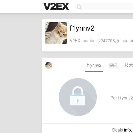
f1ynnv2
V2EX member #247798, joined on
f1ynnv2
提问
技术
Per f1ynnv2'
Deals
info,