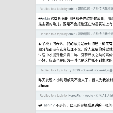
Replied to a topic by
erbin
职场话题
这种情况我应
›
›
@
erbin
#32 所有的团队都是你越能做杂事，
最主要的角儿，要是不会拒绝还在沟通表达上有
Replied to a topic by
erbin
职场话题
这种情况我应
›
›
看了楼主的表达，我的感觉是表达沟通上确实有
和分段都没有认真处理不说，给人主要的感觉就是
过程中才提到也负责主防、引擎开发之类的高价
不好，应该也是因为平时也是这样抓不到主次的
Replied to a topic by
xyz8899
OpenAI
OpenAI
›
›
昨天发现 5 小时限额刷不出来了，我以为我被封
altman
Replied to a topic by
KoreaFish
Apple
发现 AE 人民
›
›
@
TashinV
不是的，显示的是银联通道的一张闪