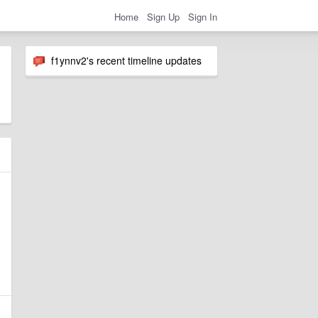
Home
Sign Up
Sign In
f1ynnv2's recent timeline updates