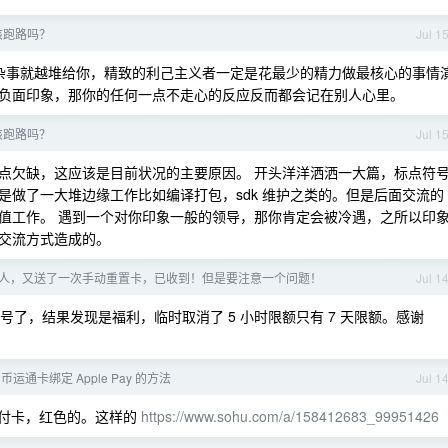
该跑路吗？
Jul 1
那杂事就越堆给你，精致的利己主义者一定是花最少的精力做最核心的事情
负面印象，那你的任何一点不走心的反应反而都会记在别人心里。
该跑路吗？
Jul 1
点欠缺，这应该是目前状况的主要原因。 开头洋洋洒洒一大篇，标点符
做了一大堆边缘工作比如编译打包，sdk 维护之类的。但是后面交流的
值工作。 遇到一个对你印象一般的领导，那你肯定会被冷遇，之所以印
交流方式造成的。
 大善人，又送了一次手动重置卡，已收到！但是要注意一个问题！
Jul 1
号了，结果发现是福利，临时取消了 5 小时限额只有 7 天限额。感谢
币运通卡绑定 Apple Pay 的方法
Jul 1
付卡，红色的。这样的
https://www.sohu.com/a/158412683_99951426