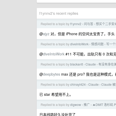
f1ynnv2's recent replies
Replied to a topic by
f1ynnv2
问与答
想买个二手安卓
›
›
@
ajyz
对，但是 iPhone 的空间太宝贵了，手
Replied to a topic by
diveIntoWork
情感问题
​写一
›
›
@
diveIntoWork
#11 不可能，出轨只有 0 
Replied to a topic by
blackantt
Claude
有没有身在美
›
›
@
deepbytes
max 还是 pro? 我也是这种模式，都
Replied to a topic by
chinayl424
Claude
Claud
›
›
已 star 希望用不上。
Replied to a topic by
digwow
推广
🔥DMIT 洛杉
›
›
日本线路好久没补货了