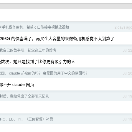
手机做备用机，希望 c 口能接电视播放视频
2 days ag
头 256G 的快塞满了。再买个大容量的来做备用机感觉不太划算了
个我自己的故事吧，纪念这三年的感情
Jul 2
次和无数次，她只是找到了比你更有吸引力的人
国， claude 却被封的吗？ 会是因为用了中文的原因吗？
Jul 2
不开 claude 网页
e 被封后，我抢救出了全部聊天记录
Jul 1
矶 PRO、EB、T1，（正价套餐）补货
Jul 1