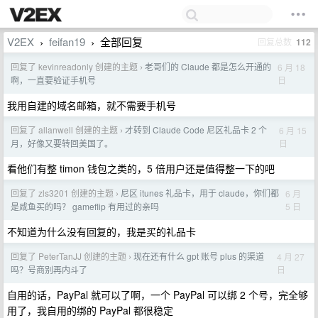
V2EX
feifan19
全部回复
回复总数
112
›
›
回复了 kevinreadonly 创建的主题
老哥们的 Claude 都是怎么开通的
6 月 18
›
日
啊，一直要验证手机号
我用自建的域名邮箱，就不需要手机号
回复了 allanwell 创建的主题
才转到 Claude Code 尼区礼品卡 2 个
6 月 15
›
日
月，好像又要转回美国了。
看他们有整 timon 钱包之类的，5 倍用户还是值得整一下的吧
回复了 zls3201 创建的主题
尼区 itunes 礼品卡，用于 claude，你们都
6 月
›
5 日
是咸鱼买的吗？ gameflip 有用过的亲吗
不知道为什么没有回复的，我是买的礼品卡
回复了 PeterTanJJ 创建的主题
现在还有什么 gpt 账号 plus 的渠道
4 月 27
›
日
吗？号商别再内斗了
自用的话，PayPal 就可以了啊，一个 PayPal 可以绑 2 个号，完全够
用了，我自用的绑的 PayPal 都很稳定